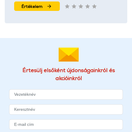
További információk:
ÁSZF
és
Adatvédelem
Értékelem
Értesülj elsőként újdonságainkról és
akcióinkról