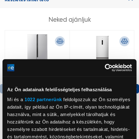
Neked ajánljuk
Az Ön adatainak felelősségteljes felhasználása
Termék adatlap
Termék adatlap
Mi és a
1022 partnerünk
feldolgozzuk az Ön személyes
adatait, így például az Ön IP-címét, olyan technológiákat
használva, mint a sütik, amelyekkel tárolhatjuk és
Gorenje NRS8182KX Side
Gorenje N619EAXL4
hozzáférünk az Ön adataihoz a készülékén, hogy
by side hűtőszekrény
Alulfagyasztós
személyre szabott hirdetéseket és tartalmakat, hirdetés-
kombinált hűtőszekrény
és tartalommérést, közönségbetekintéseket, valamint