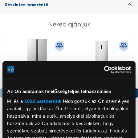
Részletes ismertető
Neked ajánljuk
Az Ön adatainak felelősségteljes felhasználása
Mi és a
1022 partnerünk
feldolgozzuk az Ön személyes
Termék adatlap
Termék adatlap
adatait, így például az Ön IP-címét, olyan technológiákat
használva, mint a sütik, amelyekkel tárolhatjuk és
Gorenje NRS8182KX Side
Gorenje N619EAXL4
hozzáférünk az Ön adataihoz a készülékén, hogy
by side hűtőszekrény
Alulfagyasztós
személyre szabott hirdetéseket és tartalmakat, hirdetés-
kombinált hűtőszekrény
és tartalommérést, közönségbetekintéseket, valamint