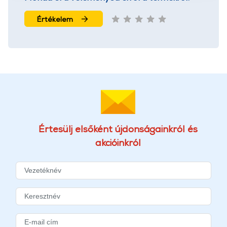
További információk:
ÁSZF
és
Adatvédelem
Értékelem
Értesülj elsőként újdonságainkról és
akcióinkról