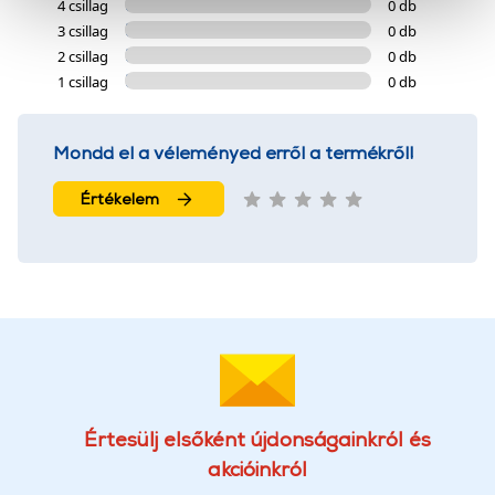
4 csillag
0 db
cookie-k személyazonosítására nem alkalmasak,
3 csillag
0 db
szolgáltatásaink biztosításához szükségesek. Az oldal
2 csillag
0 db
használatával Ön elfogadja a cookie-k használatát.
1 csillag
0 db
További információk:
ÁSZF
és
Adatvédelem
Mondd el a véleményed erről a termékről!
Értékelem
Értesülj elsőként újdonságainkról és
akcióinkról