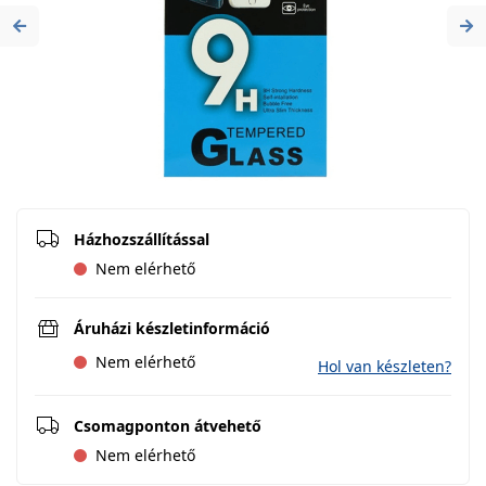
Previous
Ne
Házhozszállítással
Nem elérhető
Áruházi készletinformáció
Nem elérhető
Hol van készleten?
Csomagponton átvehető
Nem elérhető