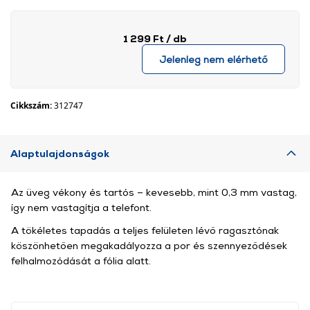
1 299 Ft
/ db
Jelenleg nem elérhető
Cikkszám:
312747
Alaptulajdonságok
Az üveg vékony és tartós – kevesebb, mint 0,3 mm vastag,
így nem vastagítja a telefont.
A tökéletes tapadás a teljes felületen lévő ragasztónak
köszönhetően megakadályozza a por és szennyeződések
felhalmozódását a fólia alatt.