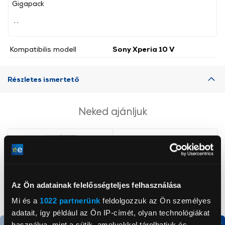
Gigapack
, ,
Kompatibilis modell
Sony Xperia 10 V
Részletes ismertető
Neked ajánljuk
Az Ön adatainak felelősségteljes felhasználása
Mi és a
1022 partnerünk
feldolgozzuk az Ön személyes
adatait, így például az Ön IP-címét, olyan technológiákat
használva, mint a sütik, amelyekkel tárolhatjuk és