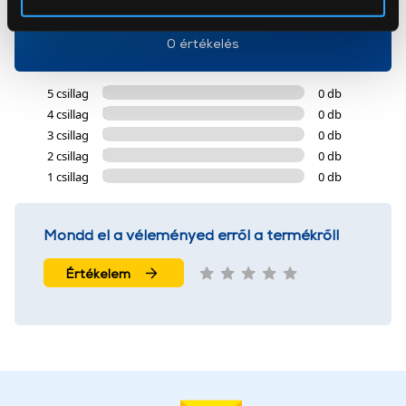
Az Eunonics.hu webáruházunk ún. süti vagy cookie file-
0 értékelés
okat használ, melyeket az Ön gépén tárol a rendszer. A
cookie-k személyazonosítására nem alkalmasak,
szolgáltatásaink biztosításához szükségesek. Az oldal
5 csillag
0 db
használatával Ön elfogadja a cookie-k használatát.
4 csillag
0 db
További információk:
ÁSZF
és
Adatvédelem
3 csillag
0 db
2 csillag
0 db
1 csillag
0 db
Mondd el a véleményed erről a termékről!
Értékelem