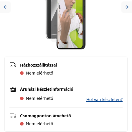
Previous
Ne
Házhozszállítással
Nem elérhető
Áruházi készletinformáció
Nem elérhető
Hol van készleten?
Csomagponton átvehető
Nem elérhető