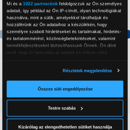
Mi és a
1022 partnerünk
feldolgozzuk az Ön személyes
adatait, így például az Ön IP-címét, olyan technológiákat
használva, mint a sütik, amelyekkel tárolhatjuk és
hozzáférünk az Ön adataihoz a készülékén, hogy
személyre szabott hirdetéseket és tartalmakat, hirdetés-
és tartalommérést, közönségbetekintéseket, valamint
Termék adatlap
Termék adatlap
termékfejlesztéseket biztosíthassunk Önnek. Ön dönt
arról, hogy ki használja az adatait és milyen célra.
Gorenje NRS8182KX Side
Gorenje N619EAXL4
Ha engedélyezi, a következőt is meg szeretnénk tenni:
by side hűtőszekrény
Alulfagyasztós
Részletek megjelenítése
Információgyűjtés az Ön földrajzi
kombinált hűtőszekrény
199 999 Ft
elhelyezkedéséről pár méteres pontossággal
179 999 Ft
Az Ön készülékén beazonosítása annak konkrét
Összes süti engedélyezése
tulajdonságainak (ujjlenyomat) aktív ellenőrzésével
Tudjon meg többet személyes adatainak feldolgozási
Vásárlói vélemények
(0)
Testre szabás
módjairól és adja meg preferenciáit a
Részletek
pontban
. Bármikor módosíthatja vagy visszavonhatja a
Sütinyilatkozathoz való hozzájárulását.
0
Kizárólag az elengedhetetlen sütiket használja