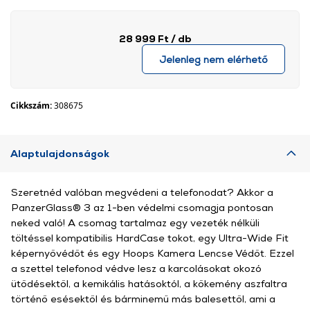
28 999 Ft
/ db
Jelenleg nem elérhető
Cikkszám:
308675
Alaptulajdonságok
Szeretnéd valóban megvédeni a telefonodat? Akkor a
PanzerGlass® 3 az 1-ben védelmi csomagja pontosan
neked való! A csomag tartalmaz egy vezeték nélküli
töltéssel kompatibilis HardCase tokot, egy Ultra-Wide Fit
képernyővédőt és egy Hoops Kamera Lencse Védőt. Ezzel
a szettel telefonod védve lesz a karcolásokat okozó
ütődésektől, a kemikális hatásoktól, a kőkemény aszfaltra
történő esésektől és bárminemű más balesettől, ami a