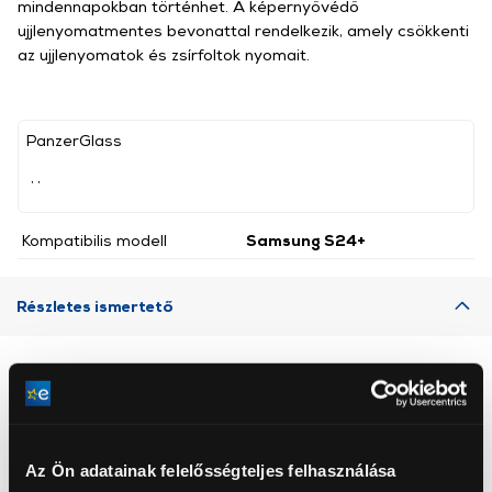
mindennapokban történhet. A képernyővédő
ujjlenyomatmentes bevonattal rendelkezik, amely csökkenti
az ujjlenyomatok és zsírfoltok nyomait.
PanzerGlass
, ,
Kompatibilis modell
Samsung S24+
Részletes ismertető
Neked ajánljuk
Az Ön adatainak felelősségteljes felhasználása