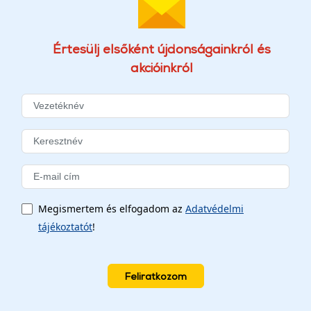
Értesülj elsőként újdonságainkról és
akcióinkról
Megismertem és elfogadom az
Adatvédelmi
tájékoztatót
!
Feliratkozom