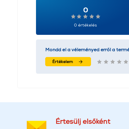
0
0 értékelés
Mondd el a véleményed erről a termé
Értékelem
Értesülj elsőként