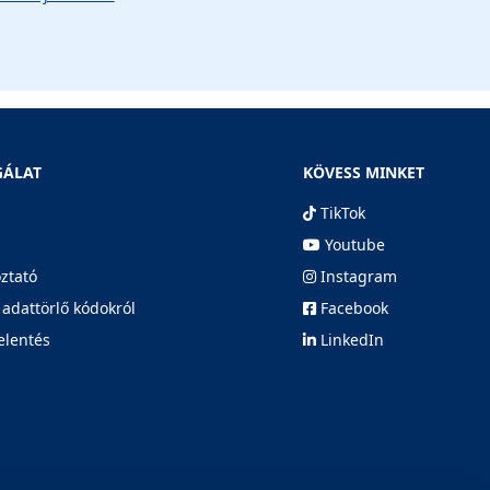
GÁLAT
KÖVESS MINKET
TikTok
Youtube
oztató
Instagram
 adattörlő kódokról
Facebook
elentés
LinkedIn