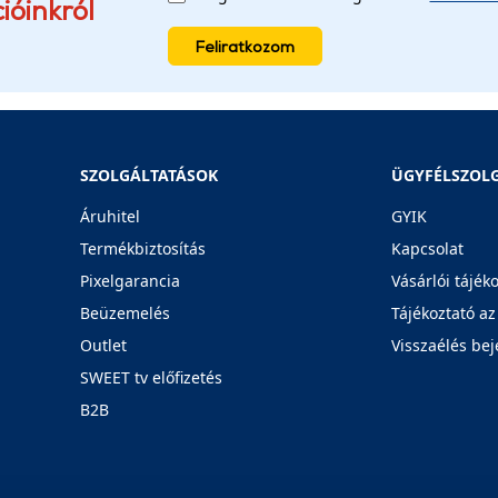
ióinkról
Feliratkozom
SZOLGÁLTATÁSOK
ÜGYFÉLSZOL
Áruhitel
GYIK
Termékbiztosítás
Kapcsolat
Pixelgarancia
Vásárlói tájék
Beüzemelés
Tájékoztató az
Outlet
Visszaélés bej
SWEET tv előfizetés
B2B