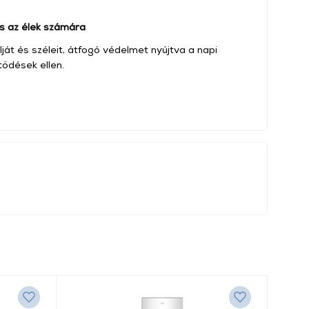
és az élek számára
lját és széleit, átfogó védelmet nyújtva a napi
tődések ellen.