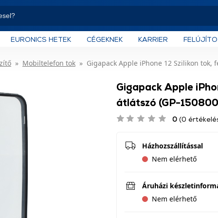
EURONICS HETEK
CÉGEKNEK
KARRIER
FELÚJÍT
zítő
Mobiltelefon tok
Gigapack Apple iPhone 12 Szilikon tok, f
Gigapack Apple iPhon
átlátszó (GP-150800
0
(0 értékelé
Házhozszállítással
Nem elérhető
Áruházi készletinform
Nem elérhető