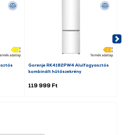
ermék adatlap
Termék adatlap
asztós
Gorenje RK4182PW4 Alulfagyasztós
Dreame
kombinált hűtőszekrény
porsz
119 999 Ft
69 9