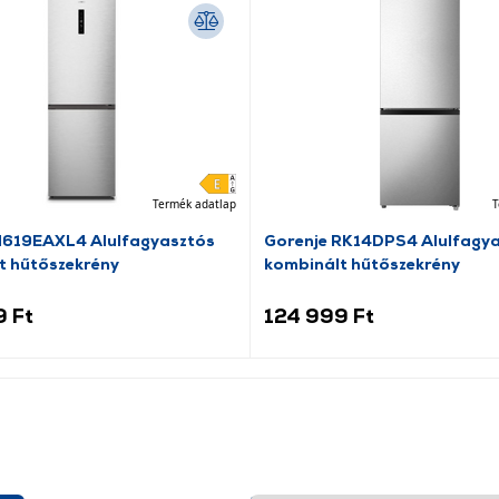
Termék adatlap
T
N619EAXL4 Alulfagyasztós
Gorenje RK14DPS4 Alulfagy
t hűtőszekrény
kombinált hűtőszekrény
9 Ft
124 999 Ft