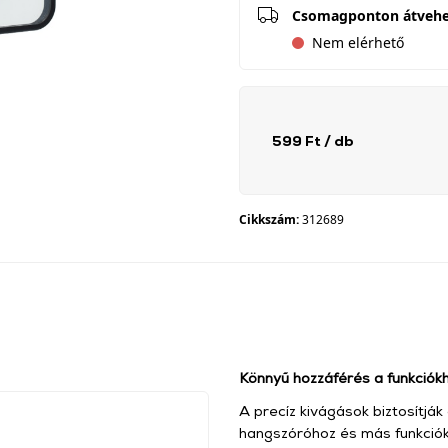
Csomagponton átveh
Nem elérhető
599 Ft
/ db
Cikkszám:
312689
Könnyű hozzáférés a funkciók
A precíz kivágások biztosítják
hangszóróhoz és más funkciókho