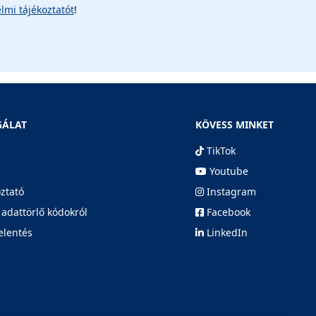
lmi tájékoztatót
!
GÁLAT
KÖVESS MINKET
TikTok
Youtube
oztató
Instagram
 adattörlő kódokról
Facebook
elentés
LinkedIn