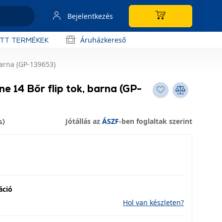
Bejelentkezés
Áruházkereső
OTT TERMÉKEK
barna (GP-139653)
e 14 Bőr flip tok, barna (GP-
Jótállás az
ÁSZF
-ben foglaltak szerint
s)
áció
Hol van készleten?