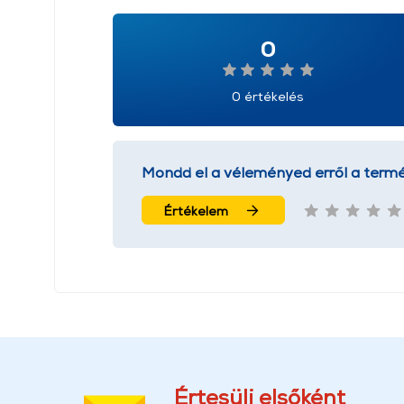
0
0 értékelés
Mondd el a véleményed erről a termé
Értékelem
Értesülj elsőként