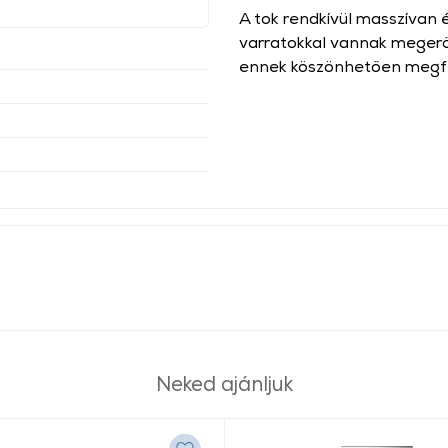
A tok rendkívül masszívan é
varratokkal vannak megerős
ennek köszönhetően megfel
Neked ajánljuk