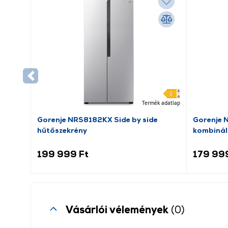
Termék adatlap
Gorenje NRS8182KX Side by side
Gorenje 
hűtőszekrény
kombinál
199 999 Ft
179 99
Vásárlói vélemények
(0)