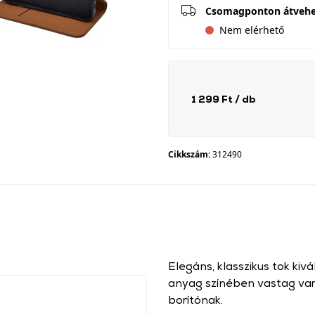
Csomagponton átveh
Nem elérhető
1 299 Ft
/ db
Cikkszám:
312490
Elegáns, klasszikus tok kiv
anyag színében vastag varr
borítónak.