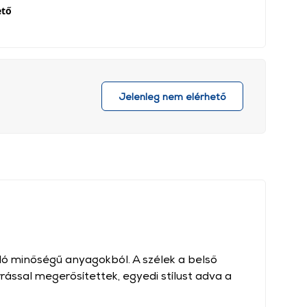
ető
Jelenleg nem elérhető
áló minőségű anyagokból. A szélek a belső
ással megerősítettek, egyedi stílust adva a