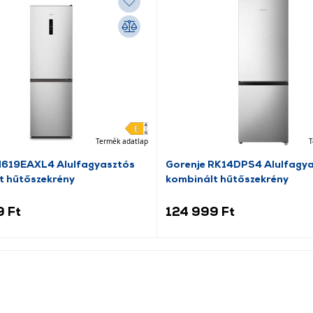
Termék adatlap
T
N619EAXL4 Alulfagyasztós
Gorenje RK14DPS4 Alulfagy
t hűtőszekrény
kombinált hűtőszekrény
9 Ft
124 999 Ft