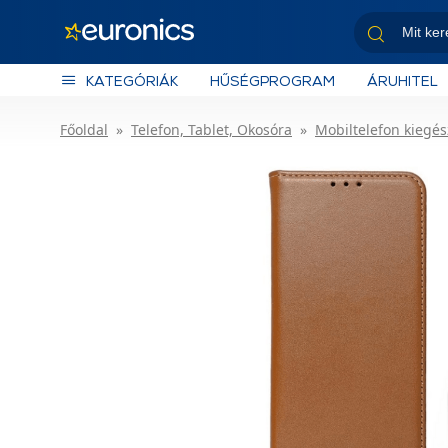
KATEGÓRIÁK
HŰSÉGPROGRAM
ÁRUHITEL
Főoldal
Telefon, Tablet, Okosóra
Mobiltelefon kiegés