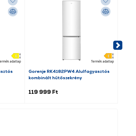
ermék adatlap
Termék adatlap
asztós
Gorenje RK4182PW4 Alulfagyasztós
Dreame
kombinált hűtőszekrény
porsz
119 999 Ft
69 9