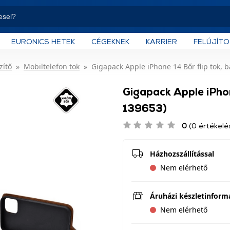
EURONICS HETEK
CÉGEKNEK
KARRIER
FELÚJÍT
zítő
Mobiltelefon tok
Gigapack Apple iPhone 14 Bőr flip tok, 
Gigapack Apple iPhon
139653)
0
(0 értékelé
Házhozszállítással
Nem elérhető
Áruházi készletinform
Nem elérhető