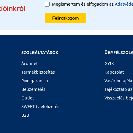
Megismertem és elfogadom az
Adatvéde
ióinkról
Feliratkozom
SZOLGÁLTATÁSOK
ÜGYFÉLSZOL
Áruhitel
GYIK
Termékbiztosítás
Kapcsolat
Pixelgarancia
Vásárlói tájék
Beüzemelés
Tájékoztató az
Outlet
Visszaélés bej
SWEET tv előfizetés
B2B