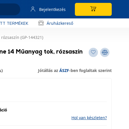
Bejelentkezés
Áruházkereső
OTT TERMÉKEK
 rózsaszín (GP-144321)
ne 14 Műanyag tok, rózsaszín
Jótállás az
ÁSZF
-ben foglaltak szerint
s)
áció
Hol van készleten?