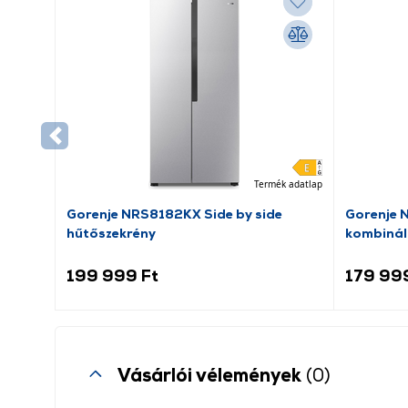
Termék adatlap
Gorenje NRS8182KX Side by side
Gorenje 
hűtőszekrény
kombinál
199 999 Ft
179 99
Vásárlói vélemények
(0)