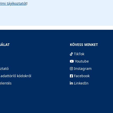
lmi tájékoztatót
!
GÁLAT
KÖVESS MINKET
TikTok
Youtube
oztató
Instagram
 adattörlő kódokról
Facebook
elentés
LinkedIn