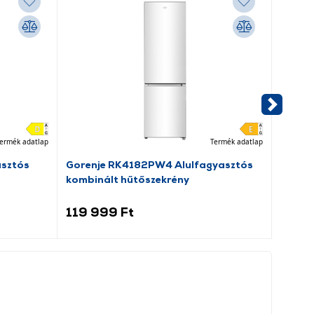
ermék adatlap
Termék adatlap
asztós
Gorenje RK4182PW4 Alulfagyasztós
Dreame
kombinált hűtőszekrény
porsz
119 999 Ft
69 9