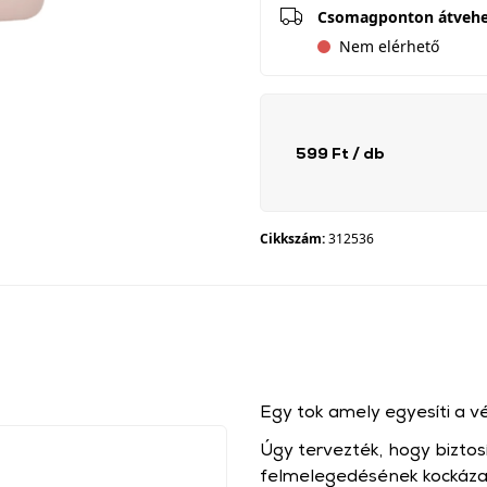
Csomagponton átveh
Nem elérhető
599 Ft
/ db
Cikkszám:
312536
Egy tok amely egyesíti a véd
Úgy tervezték, hogy biztos
felmelegedésének kockáza