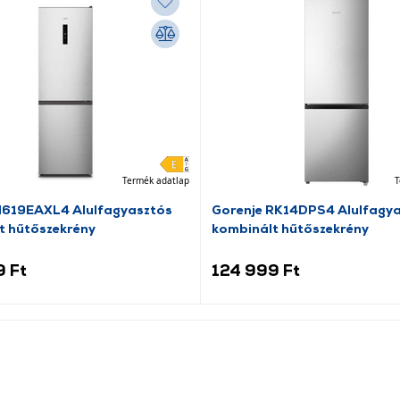
Termék adatlap
T
N619EAXL4 Alulfagyasztós
Gorenje RK14DPS4 Alulfagy
t hűtőszekrény
kombinált hűtőszekrény
9 Ft
124 999 Ft