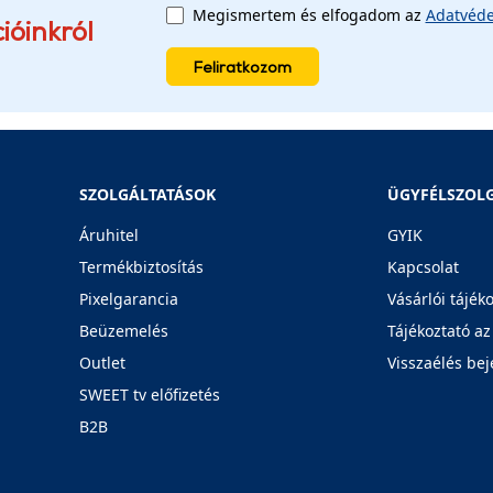
Megismertem és elfogadom az
Adatvéde
ióinkról
Feliratkozom
SZOLGÁLTATÁSOK
ÜGYFÉLSZOL
Áruhitel
GYIK
Termékbiztosítás
Kapcsolat
Pixelgarancia
Vásárlói tájék
Beüzemelés
Tájékoztató az
Outlet
Visszaélés bej
SWEET tv előfizetés
B2B