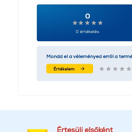
0
0 értékelés
Mondd el a véleményed erről a termé
Értékelem
Értesülj elsőként