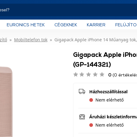
EURONICS HETEK
CÉGEKNEK
KARRIER
FELÚJÍT
zítő
Mobiltelefon tok
Gigapack Apple iPhone 14 Műanyag tok,
Gigapack Apple iPho
(GP-144321)
0
(0 értékelé
Házhozszállítással
Nem elérhető
Áruházi készletinform
Nem elérhető