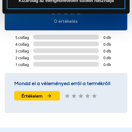
Kizárólag az elengedhetetlen sütiket használja
0
Az Eunonics.hu webáruházunk ún. süti vagy cookie file-
okat használ, melyeket az Ön gépén tárol a rendszer. A
0 értékelés
cookie-k személyazonosítására nem alkalmasak,
szolgáltatásaink biztosításához szükségesek. Az oldal
5 csillag
0 db
használatával Ön elfogadja a cookie-k használatát.
4 csillag
0 db
További információk:
ÁSZF
és
Adatvédelem
3 csillag
0 db
2 csillag
0 db
1 csillag
0 db
Mondd el a véleményed erről a termékről!
Értékelem