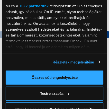
Mi és a
1022 partnerünk
feldolgozzuk az Ön személyes
adatait, így például az Ön IP-címét, olyan technológiákat
használva, mint a sütik, amelyekkel tárolhatjuk és
hozzáférünk az Ön adataihoz a készülékén, hogy
személyre szabott hirdetéseket és tartalmakat, hirdetés-
és tartalommérést, közönségbetekintéseket, valamint
termékfejlesztéseket biztosíthassunk Önnek. Ön dönt
Termék adatlap
Termék adatlap
arról, hogy ki használja az adatait és milyen célra.
Gorenje NRS8182KX Side
Gorenje N619EAXL4
Ha engedélyezi, a következőt is meg szeretnénk tenni:
Részletek megjelenítése
by side hűtőszekrény
Alulfagyasztós
Információgyűjtés az Ön földrajzi
kombinált hűtőszekrény
elhelyezkedéséről pár méteres pontossággal
199 999 Ft
179 999 Ft
Az Ön készülékén beazonosítása annak konkrét
Összes süti engedélyezése
tulajdonságainak (ujjlenyomat) aktív ellenőrzésével
Tudjon meg többet személyes adatainak feldolgozási
Testre szabás
Vásárlói vélemények
(0)
módjairól és adja meg preferenciáit a
Részletek
pontban
. Bármikor módosíthatja vagy visszavonhatja a
Sütinyilatkozathoz való hozzájárulását.