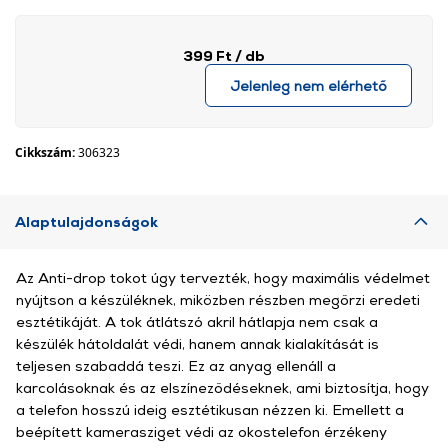
399 Ft
/ db
Jelenleg nem elérhető
Cikkszám:
306323
Alaptulajdonságok
Az Anti-drop tokot úgy tervezték, hogy maximális védelmet
nyújtson a készüléknek, miközben részben megőrzi eredeti
esztétikáját. A tok átlátszó akril hátlapja nem csak a
készülék hátoldalát védi, hanem annak kialakítását is
teljesen szabaddá teszi. Ez az anyag ellenáll a
karcolásoknak és az elszíneződéseknek, ami biztosítja, hogy
a telefon hosszú ideig esztétikusan nézzen ki. Emellett a
beépített kamerasziget védi az okostelefon érzékeny