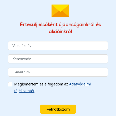
Értesülj elsőként újdonságainkról és
akcióinkról
Megismertem és elfogadom az
Adatvédelmi
tájékoztatót
!
Feliratkozom