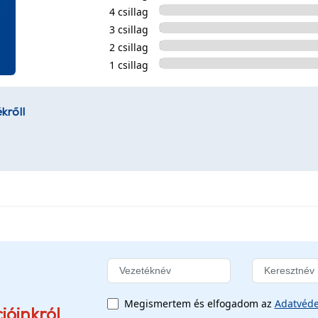
4 csillag
3 csillag
2 csillag
1 csillag
kről!
Megismertem és elfogadom az
Adatvéde
ióinkról