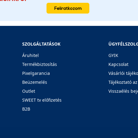
Feliratkozom
SZOLGÁLTATÁSOK
ÜGYFÉLSZOL
Áruhitel
GYIK
Termékbiztosítás
Kapcsolat
Pixelgarancia
Vásárlói tájék
Beüzemelés
Tájékoztató az
Outlet
Visszaélés bej
SWEET tv előfizetés
B2B