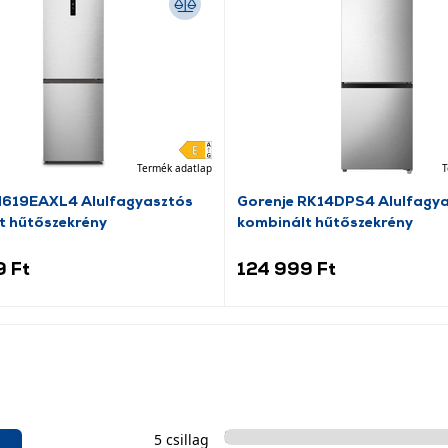
Termék adatlap
T
N619EAXL4 Alulfagyasztós
Gorenje RK14DPS4 Alulfagy
t hűtőszekrény
kombinált hűtőszekrény
9 Ft
124 999 Ft
5 csillag