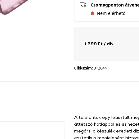
Csomagponton átveh
Nem elérhető
1 299 Ft
/ db
Cikkszám:
312644
A telefontok egy letisztult m
áttetsző hátlappal és színezett
megőrzi a készülék eredeti diz
esztétikus megjelenést biztos