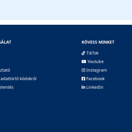
GÁLAT
KÖVESS MINKET
TikTok
Youtube
oztató
Instagram
 adattörlő kódokról
Facebook
elentés
LinkedIn