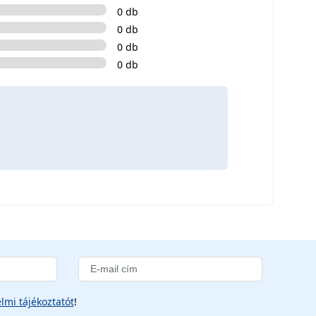
0 db
0 db
0 db
0 db
lmi tájékoztatót
!