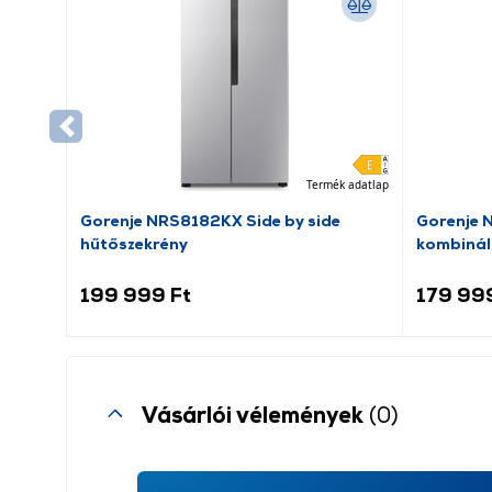
Termék adatlap
Gorenje NRS8182KX Side by side
Gorenje 
hűtőszekrény
kombinál
199 999 Ft
179 99
Vásárlói vélemények
(0)