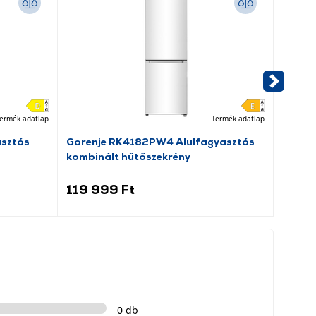
ermék adatlap
Termék adatlap
asztós
Gorenje RK4182PW4 Alulfagyasztós
Dreame
kombinált hűtőszekrény
porsz
119 999 Ft
69 9
0 db