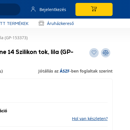
Bejelentkezés
Áruházkereső
OTT TERMÉKEK
ila (GP-153373)
 14 Szilikon tok, lila (GP-
Jótállás az
ÁSZF
-ben foglaltak szerint
s)
áció
Hol van készleten?