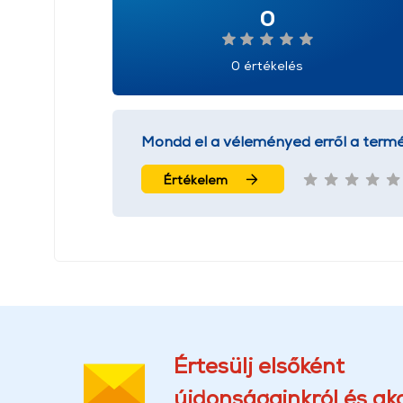
0
0 értékelés
Mondd el a véleményed erről a termé
Értékelem
Értesülj elsőként
újdonságainkról és akc