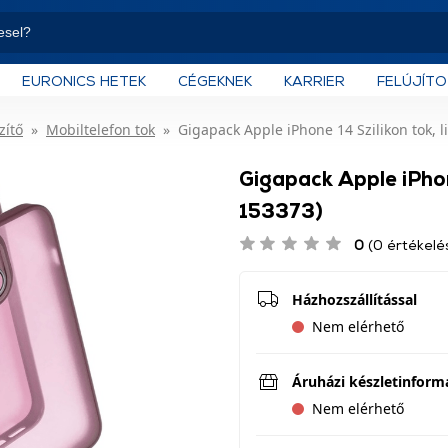
EURONICS HETEK
CÉGEKNEK
KARRIER
FELÚJÍT
zítő
Mobiltelefon tok
Gigapack Apple iPhone 14 Szilikon tok, l
Gigapack Apple iPhone
153373)
0
(0 értékelé
Házhozszállítással
Nem elérhető
Áruházi készletinform
Nem elérhető