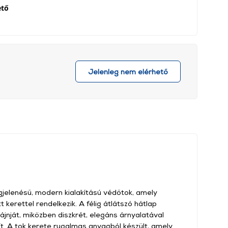
ető
Jelenleg nem elérhető
egjelenésű, modern kialakítású védőtok, amely
 kerettel rendelkezik. A félig átlátszó hátlap
ájnját, miközben diszkrét, elegáns árnyalatával
ít. A tok kerete rugalmas anyagból készült, amely