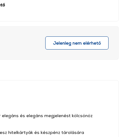
ető
Jelenleg nem elérhető
őr elegáns és elegáns megjelenést kölcsönöz
esz hitelkártyák és készpénz tárolására