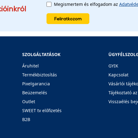
Megismertem és elfogadom az
Adatvéde
ióinkról
Feliratkozom
SZOLGÁLTATÁSOK
ÜGYFÉLSZOL
Áruhitel
GYIK
Termékbiztosítás
Kapcsolat
Pixelgarancia
Vásárlói tájék
Beüzemelés
Tájékoztató az
Outlet
Visszaélés bej
SWEET tv előfizetés
B2B