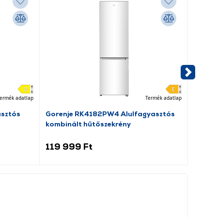
ermék adatlap
Termék adatlap
asztós
Gorenje RK4182PW4 Alulfagyasztós
Dreame
kombinált hűtőszekrény
porsz
119 999 Ft
69 9