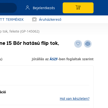
Bejelentkezés
Áruházkereső
OTT TERMÉKEK
p tok, fekete (GP-145062)
e 15 Bőr hatású flip tok,
Jótállás az
ÁSZF
-ben foglaltak szerint
s)
áció
Hol van készleten?