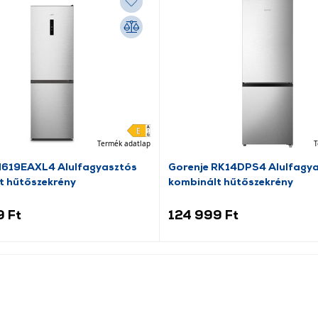
Termék adatlap
T
N619EAXL4 Alulfagyasztós
Gorenje RK14DPS4 Alulfagy
t hűtőszekrény
kombinált hűtőszekrény
9 Ft
124 999 Ft