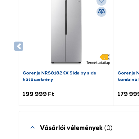
Termék adatlap
Gorenje NRS8182KX Side by side
Gorenje 
hűtőszekrény
kombinál
199 999 Ft
179 99
Vásárlói vélemények
(0)