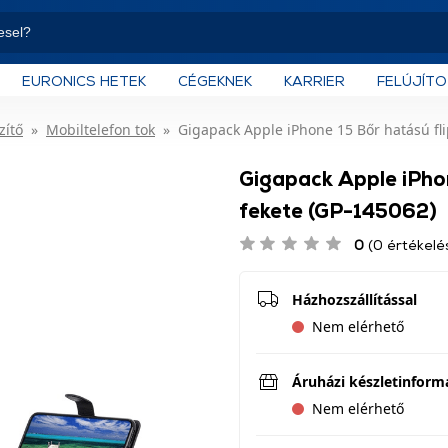
EURONICS HETEK
CÉGEKNEK
KARRIER
FELÚJÍT
zítő
Mobiltelefon tok
Gigapack Apple iPhone 15 Bőr hatású fli
Gigapack Apple iPhon
fekete (GP-145062)
0
(0 értékelé
Házhozszállítással
Nem elérhető
Áruházi készletinform
Nem elérhető