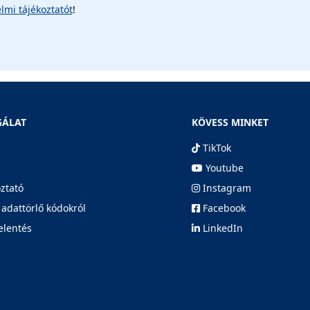
lmi tájékoztatót
!
GÁLAT
KÖVESS MINKET
TikTok
Youtube
oztató
Instagram
 adattörlő kódokról
Facebook
elentés
LinkedIn