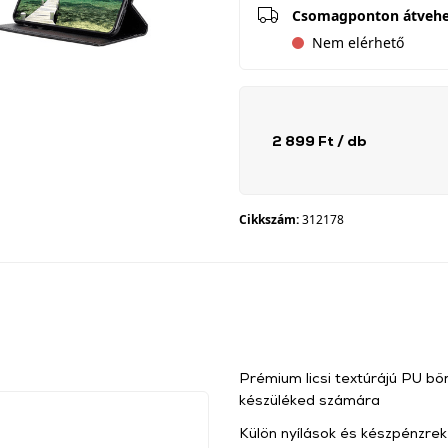
Csomagponton átveh
Nem elérhető
2 899 Ft
/ db
Cikkszám:
312178
Prémium licsi textúrájú PU b
készüléked számára
Külön nyílások és készpénzrek