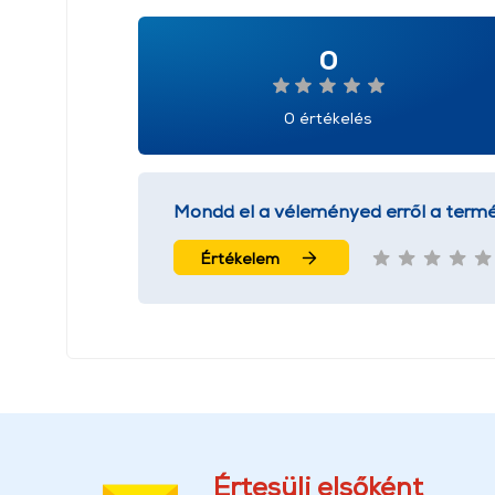
0
0 értékelés
Mondd el a véleményed erről a termé
Értékelem
Értesülj elsőként