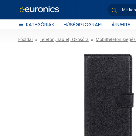
KATEGÓRIÁK
HŰSÉGPROGRAM
ÁRUHITEL
Főoldal
Telefon, Tablet, Okosóra
Mobiltelefon kiegés