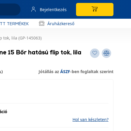
Bejelentkezés
Áruházkereső
OTT TERMÉKEK
 tok, lila (GP-145063)
 15 Bőr hatású flip tok, lila
Jótállás az
ÁSZF
-ben foglaltak szerint
s)
áció
Hol van készleten?