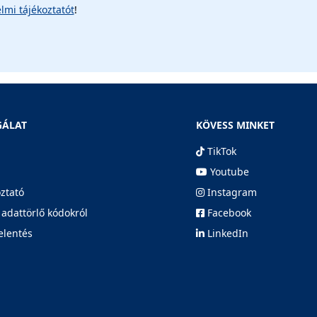
lmi tájékoztatót
!
GÁLAT
KÖVESS MINKET
TikTok
Youtube
oztató
Instagram
 adattörlő kódokról
Facebook
elentés
LinkedIn