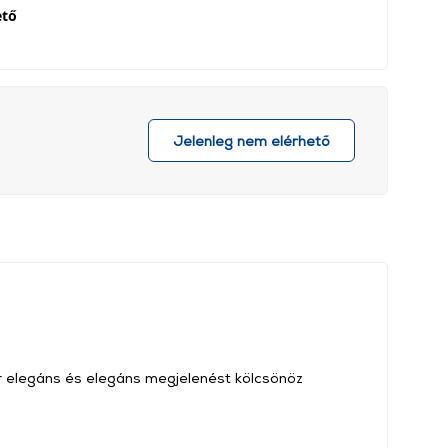
ető
Jelenleg nem elérhető
őr elegáns és elegáns megjelenést kölcsönöz