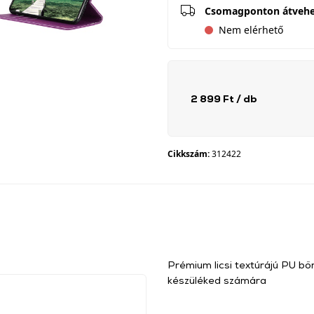
Csomagponton átveh
Nem elérhető
2 899 Ft
/ db
Cikkszám:
312422
Prémium licsi textúrájú PU b
készüléked számára