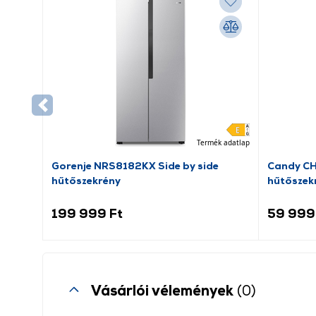
Termék adatlap
Gorenje NRS8182KX Side by side
Candy C
hűtőszekrény
hűtőszek
199 999 Ft
59 999
Vásárlói vélemények
(0)