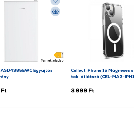
Termék adatlap
HASD4385EWC Egyajtós
Cellect iPhone 15 Mágneses sz
rény
tok, átlátszó (CEL-MAG-IPH
 Ft
3 999 Ft