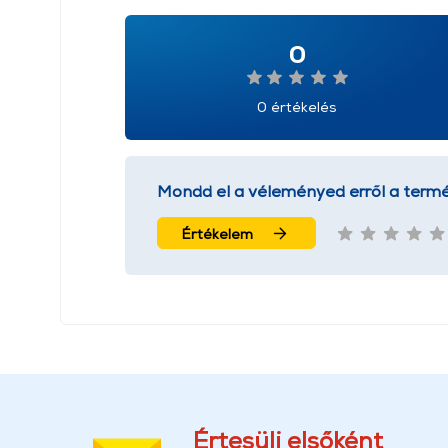
0
0 értékelés
Mondd el a véleményed erről a termé
Értékelem
Értesülj elsőként