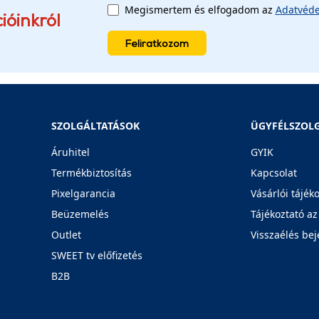
Megismertem és elfogadom az
Adatvéde
ióinkról
Feliratkozom
SZOLGÁLTATÁSOK
ÜGYFÉLSZOL
Áruhitel
GYIK
Termékbiztosítás
Kapcsolat
Pixelgarancia
Vásárlói tájék
Beüzemelés
Tájékoztató az
Outlet
Visszaélés bej
SWEET tv előfizetés
B2B