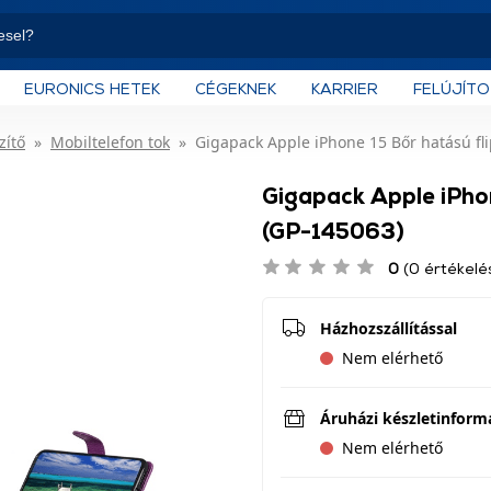
EURONICS HETEK
CÉGEKNEK
KARRIER
FELÚJÍT
zítő
Mobiltelefon tok
Gigapack Apple iPhone 15 Bőr hatású flip
Gigapack Apple iPhone
(GP-145063)
0
(0 értékelé
Házhozszállítással
Nem elérhető
Áruházi készletinform
Nem elérhető