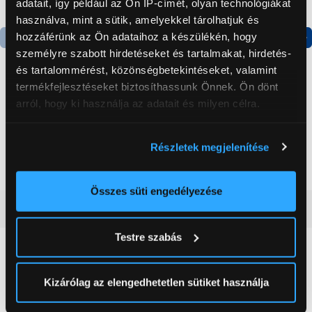
adatait, így például az Ön IP-címét, olyan technológiákat
használva, mint a sütik, amelyekkel tárolhatjuk és
hozzáférünk az Ön adataihoz a készülékén, hogy
személyre szabott hirdetéseket és tartalmakat, hirdetés-
Termék adatlap
Termék adatlap
és tartalommérést, közönségbetekintéseket, valamint
termékfejlesztéseket biztosíthassunk Önnek. Ön dönt
arról, hogy ki használja az adatait és milyen célra.
Gorenje NRS8182KX Side
Gorenje N619EAXL4
by side hűtőszekrény
Alulfagyasztós
kombinált hűtőszekrény
Ha engedélyezi, a következőt is meg szeretnénk tenni:
Részletek megjelenítése
199 999 Ft
179 999 Ft
Információgyűjtés az Ön földrajzi
elhelyezkedéséről pár méteres pontossággal
Az Ön készülékén beazonosítása annak konkrét
Összes süti engedélyezése
tulajdonságainak (ujjlenyomat) aktív ellenőrzésével
Vásárlói vélemények
(0)
Tudjon meg többet személyes adatainak feldolgozási
Testre szabás
módjairól és adja meg preferenciáit a
Részletek
pontban
. Bármikor módosíthatja vagy visszavonhatja a
0
Sütinyilatkozathoz való hozzájárulását.
Kizárólag az elengedhetetlen sütiket használja
0 értékelés
Az Eunonics.hu webáruházunk ún. süti vagy cookie file-