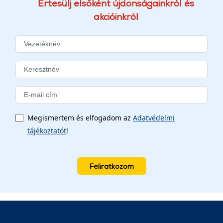
Értesülj elsőként újdonságainkról és
akcióinkról
Megismertem és elfogadom az
Adatvédelmi
tájékoztatót
!
Feliratkozom