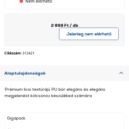
Nem elérhető
2 899 Ft
/ db
Jelenleg nem elérhető
Cikkszám:
312421
Alaptulajdonságok
Prémium licsi textúrájú PU bőr elegáns és elegáns
megjelenést kölcsönöz készüléked számára
Gigapack
, ,