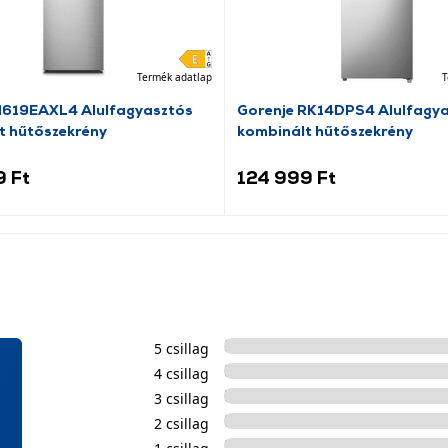
Termék adatlap
T
N619EAXL4 Alulfagyasztós
Gorenje RK14DPS4 Alulfagy
t hűtőszekrény
kombinált hűtőszekrény
9 Ft
124 999 Ft
5 csillag
4 csillag
3 csillag
2 csillag