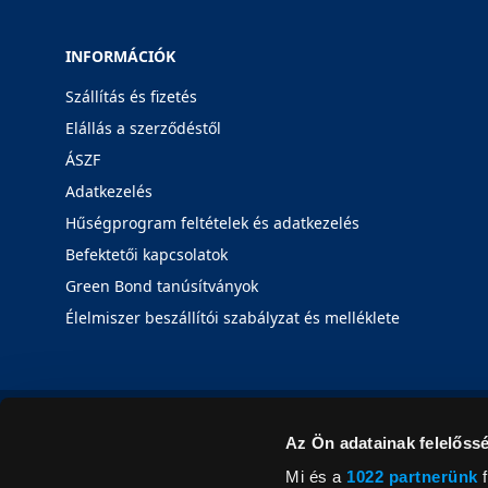
INFORMÁCIÓK
Szállítás és fizetés
Elállás a szerződéstől
ÁSZF
Adatkezelés
Hűségprogram feltételek és adatkezelés
Befektetői kapcsolatok
Green Bond tanúsítványok
Élelmiszer beszállítói szabályzat és melléklete
Az Ön adatainak felelőssé
Mi és a
1022 partnerünk
f