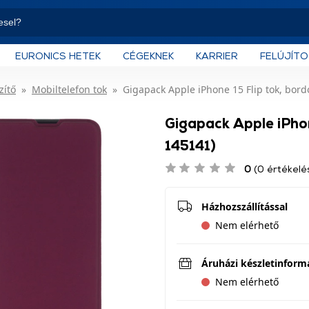
EURONICS HETEK
CÉGEKNEK
KARRIER
FELÚJÍT
zítő
Mobiltelefon tok
Gigapack Apple iPhone 15 Flip tok, bord
Gigapack Apple iPhon
145141)
0
(0 értékelé
Házhozszállítással
Nem elérhető
Áruházi készletinform
Nem elérhető