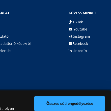
GÁLAT
KÖVESS MINKET
TikTok
Youtube
oztató
Instagram
 adattörlő kódokról
Facebook
elentés
LinkedIn
Összes süti engedélyezése
t, olyan