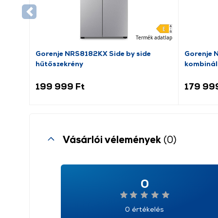
Termék adatlap
Gorenje NRS8182KX Side by side
Gorenje 
hűtőszekrény
kombinál
199 999 Ft
179 99
Vásárlói vélemények
(0)
0
0 értékelés