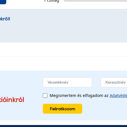
1 csillag
kről!
Megismertem és elfogadom az
Adatvéde
ióinkról
Feliratkozom