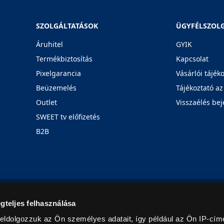
SZOLGÁLTATÁSOK
ÜGYFÉLSZOL
Áruhitel
GYIK
Termékbiztosítás
Kapcsolat
Pixelgarancia
Vásárlói tájék
Beüzemelés
Tájékoztató az
Outlet
Visszaélés bej
SWEET tv előfizetés
B2B
Rólunk
Karrier
Üzleteink
Blog
gteljes felhasználása
eldolgozzuk az Ön személyes adatait, így például az Ön IP-címé