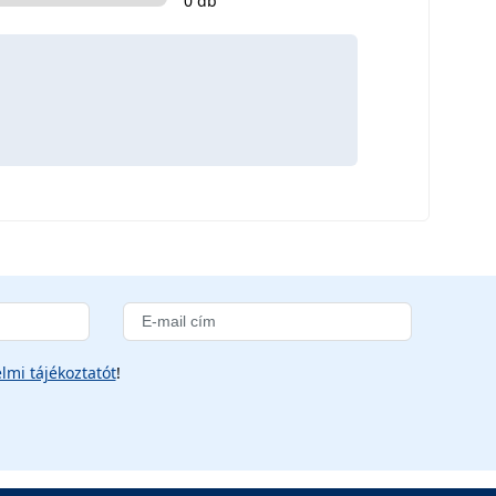
0 db
lmi tájékoztatót
!