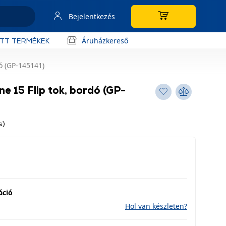
Bejelentkezés
Áruházkereső
OTT TERMÉKEK
ó (GP-145141)
e 15 Flip tok, bordó (GP-
s)
áció
Hol van készleten?