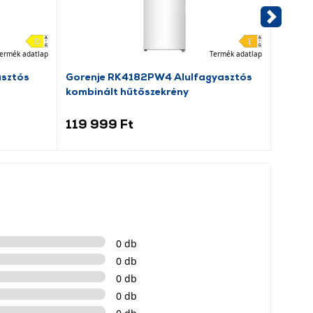
ermék adatlap
Termék adatlap
asztós
Gorenje RK4182PW4 Alulfagyasztós
Dreame
kombinált hűtőszekrény
porsz
119 999 Ft
69 9
0 db
0 db
0 db
0 db