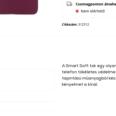
Csomagponton átveh
Nem elérhető
Cikkszám:
312512
A Smart Soft tok egy olyan
telefon tökéletes védelme 
tapintású műanyagból kés
kényelmet is kínál.