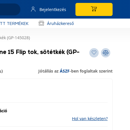
Bejelentkezés
Áruházkereső
OTT TERMÉKEK
tkék (GP-145028)
e 15 Flip tok, sötétkék (GP-
Jótállás az
ÁSZF
-ben foglaltak szerint
s)
áció
Hol van készleten?