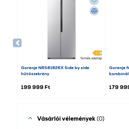
Termék adatlap
Gorenje NRS8182KX Side by side
Gorenje 
hűtőszekrény
kombinál
199 999 Ft
179 99
Vásárlói vélemények
(0)