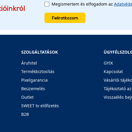
Megismertem és elfogadom az
Adatvéde
ióinkról
Feliratkozom
SZOLGÁLTATÁSOK
ÜGYFÉLSZOL
Áruhitel
GYIK
Termékbiztosítás
Kapcsolat
Pixelgarancia
Vásárlói tájék
Beüzemelés
Tájékoztató az
Outlet
Visszaélés bej
SWEET tv előfizetés
B2B