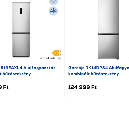
Termék adatlap
T
N619EAXL4 Alulfagyasztós
Gorenje RK14DPS4 Alulfagy
t hűtőszekrény
kombinált hűtőszekrény
9 Ft
124 999 Ft