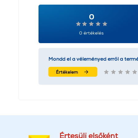
0
0 értékelés
Mondd el a véleményed erről a termé
Értékelem
Értesülj elsőként