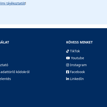
lmi tájékoztatót
!
GÁLAT
KÖVESS MINKET
TikTok
Youtube
oztató
Instagram
 adattörlő kódokról
Facebook
elentés
LinkedIn