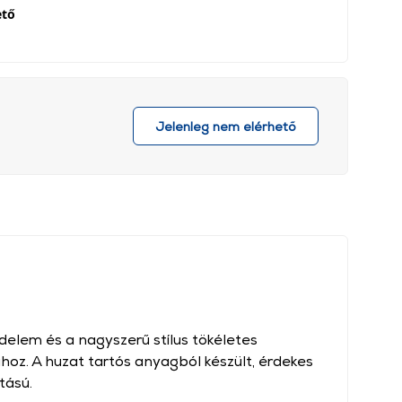
ető
Jelenleg nem elérhető
elem és a nagyszerű stílus tökéletes
hoz. A huzat tartós anyagból készült, érdekes
tású.