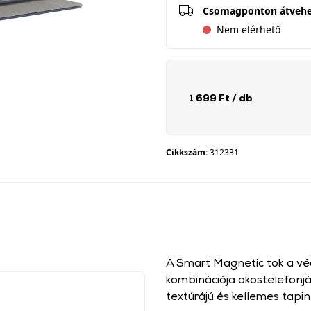
Csomagponton átveh
Nem elérhető
1 699 Ft
/ db
Cikkszám:
312331
A Smart Magnetic tok a véd
kombinációja okostelefonjá
textúrájú és kellemes tapin