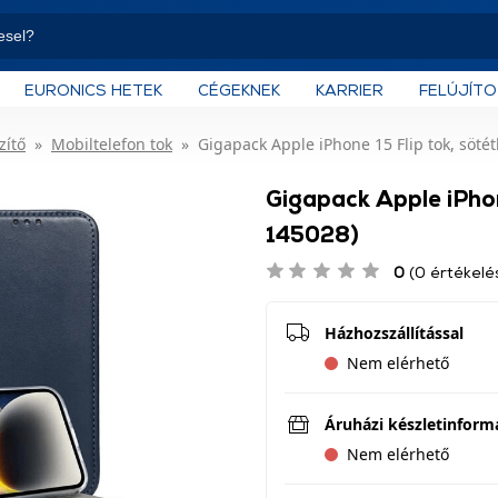
EURONICS HETEK
CÉGEKNEK
KARRIER
FELÚJÍT
zítő
Mobiltelefon tok
Gigapack Apple iPhone 15 Flip tok, söté
Gigapack Apple iPhon
145028)
0
(0 értékelé
Házhozszállítással
Nem elérhető
Áruházi készletinform
Nem elérhető