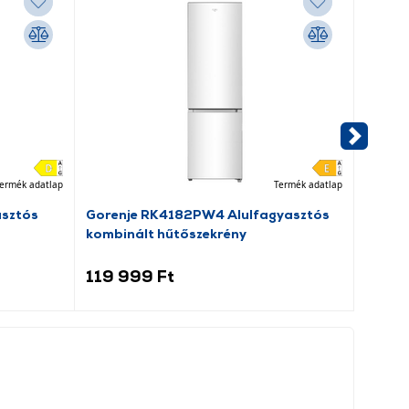
ermék adatlap
Termék adatlap
asztós
Gorenje RK4182PW4 Alulfagyasztós
Dreame
kombinált hűtőszekrény
porsz
119 999 Ft
69 9