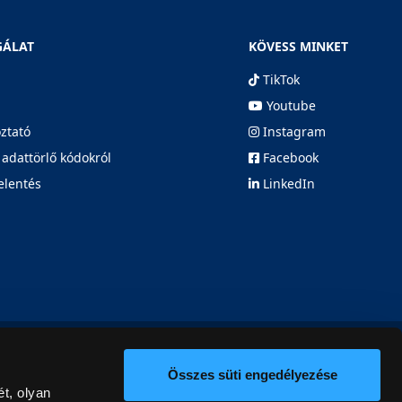
GÁLAT
KÖVESS MINKET
TikTok
Youtube
oztató
Instagram
 adattörlő kódokról
Facebook
elentés
LinkedIn
Összes süti engedélyezése
t, olyan