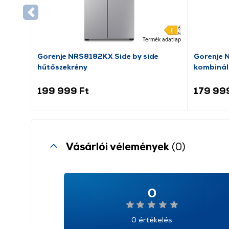
Termék adatlap
Gorenje NRS8182KX Side by side
Gorenje 
hűtőszekrény
kombinál
199 999 Ft
179 99
Vásárlói vélemények
(0)
0
0 értékelés