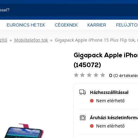
EURONICS HETEK
CÉGEKNEK
KARRIER
FELÚJÍT
zítő
Mobiltelefon tok
Gigapack Apple iPhone 15 Plus Flip tok,
Gigapack Apple iPhon
(145072)
0
(0 értékelé
Házhozszállítással
Nem elérhető
Áruházi készletinform
Nem elérhető