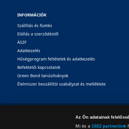
INFORMÁCIÓK
Szállítás és fizetés
Elállás a szerződéstől
ÁSZF
Adatkezelés
Hűségprogram feltételek és adatkezelés
Befektetői kapcsolatok
Green Bond tanúsítványok
Élelmiszer beszállítói szabályzat és melléklete
Az Ön adatainak felelőssé
Mi és a
1022 partnerünk
f