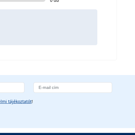
0 db
lmi tájékoztatót
!