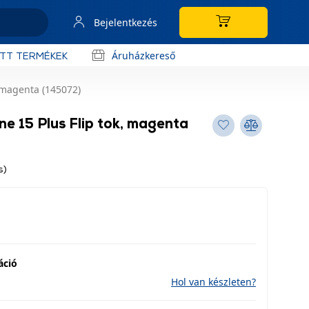
Bejelentkezés
Áruházkereső
OTT TERMÉKEK
 magenta (145072)
e 15 Plus Flip tok, magenta
s)
áció
Hol van készleten?