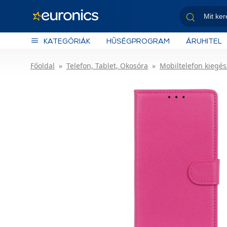
KATEGÓRIÁK
HŰSÉGPROGRAM
ÁRUHITEL
Főoldal
Telefon, Tablet, Okosóra
Mobiltelefon kiegés