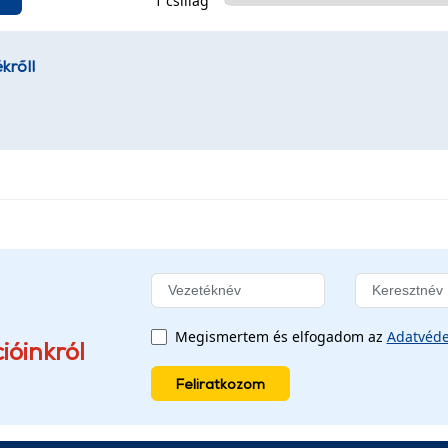
1 csillag
kről!
Megismertem és elfogadom az
Adatvéde
ióinkról
Feliratkozom