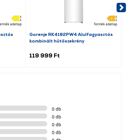
ermék adatlap
Termék adatlap
asztós
Gorenje RK4182PW4 Alulfagyasztós
Dreame
kombinált hűtőszekrény
porsz
119 999 Ft
69 9
0 db
0 db
0 db
0 db