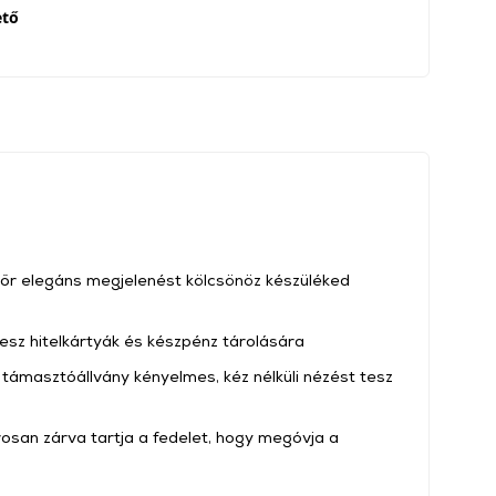
ető
bőr elegáns megjelenést kölcsönöz készüléked
esz hitelkártyák és készpénz tárolására
 támasztóállvány kényelmes, kéz nélküli nézést tesz
san zárva tartja a fedelet, hogy megóvja a