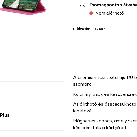
Csomagponton átveh
Nem elérhető
Cikkszám:
312403
A prémium licsi textúrájú PU 
számára
Külön nyílások és készpénzrek
Az állítható és összecsukható
lehetővé
 Plus
Mágneses kapocs, amely szoro
készpénzt és a kártyákat