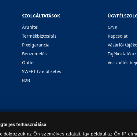
SZOLGÁLTATÁSOK
ÜGYFÉLSZOL
Áruhitel
GYIK
Termékbiztosítás
Kapcsolat
Pixelgarancia
Vásárlói tájék
Beüzemelés
Tájékoztató az
Outlet
Visszaélés bej
SWEET tv előfizetés
B2B
Rólunk
Karrier
Üzleteink
Blog
gteljes felhasználása
eldolgozzuk az Ön személyes adatait, így például az Ön IP-címé