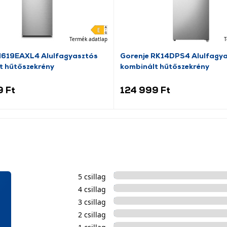
Termék adatlap
T
N619EAXL4 Alulfagyasztós
Gorenje RK14DPS4 Alulfagy
t hűtőszekrény
kombinált hűtőszekrény
9 Ft
124 999 Ft
5 csillag
4 csillag
3 csillag
2 csillag