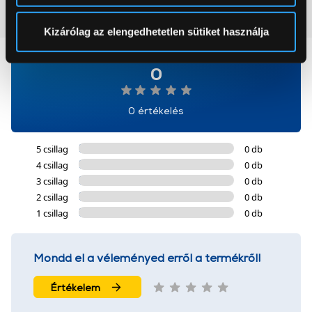
pontban
. Bármikor módosíthatja vagy visszavonhatja a
Vásárlói vélemények
(0)
Sütinyilatkozathoz való hozzájárulását.
Kizárólag az elengedhetetlen sütiket használja
Az Eunonics.hu webáruházunk ún. süti vagy cookie file-
0
okat használ, melyeket az Ön gépén tárol a rendszer. A
cookie-k személyazonosítására nem alkalmasak,
szolgáltatásaink biztosításához szükségesek. Az oldal
0 értékelés
használatával Ön elfogadja a cookie-k használatát.
További információk:
ÁSZF
és
Adatvédelem
5 csillag
0 db
4 csillag
0 db
3 csillag
0 db
2 csillag
0 db
1 csillag
0 db
Mondd el a véleményed erről a termékről!
Értékelem