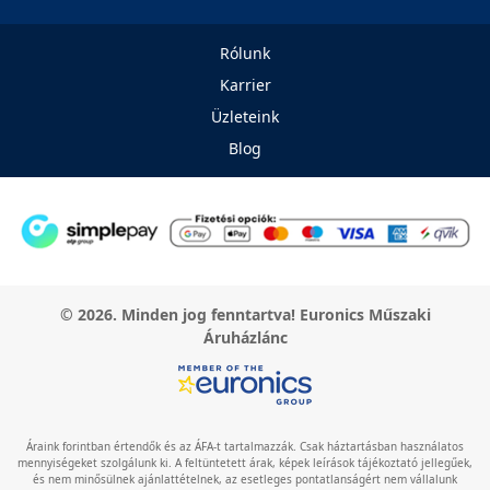
Rólunk
Karrier
Üzleteink
Blog
© 2026. Minden jog fenntartva! Euronics Műszaki
Áruházlánc
Áraink forintban értendők és az ÁFA-t tartalmazzák. Csak háztartásban használatos
mennyiségeket szolgálunk ki. A feltüntetett árak, képek leírások tájékoztató jellegűek,
és nem minősülnek ajánlattételnek, az esetleges pontatlanságért nem vállalunk