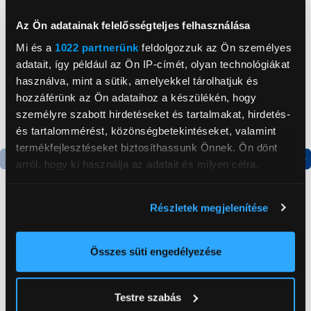
Neked ajánljuk
Az Ön adatainak felelősségteljes felhasználása
Mi és a
1022 partnerünk
feldolgozzuk az Ön személyes
adatait, így például az Ön IP-címét, olyan technológiákat
használva, mint a sütik, amelyekkel tárolhatjuk és
hozzáférünk az Ön adataihoz a készülékén, hogy
személyre szabott hirdetéseket és tartalmakat, hirdetés-
és tartalommérést, közönségbetekintéseket, valamint
termékfejlesztéseket biztosíthassunk Önnek. Ön dönt
arról, hogy ki használja az adatait és milyen célra.
Termék adatlap
Termék adatlap
Ha engedélyezi, a következőt is meg szeretnénk tenni:
Részletek megjelenítése
Információgyűjtés az Ön földrajzi
Apple iPhone 15 128GB
Gorenje NRS8182KX Side
elhelyezkedéséről pár méteres pontossággal
Okostelefon, Fekete
by side hűtőszekrény
Az Ön készülékén beazonosítása annak konkrét
Összes süti engedélyezése
(MTP03SX/A)
tulajdonságainak (ujjlenyomat) aktív ellenőrzésével
274 990 Ft
199 999 Ft
Tudjon meg többet személyes adatainak feldolgozási
Testre szabás
módjairól és adja meg preferenciáit a
Részletek