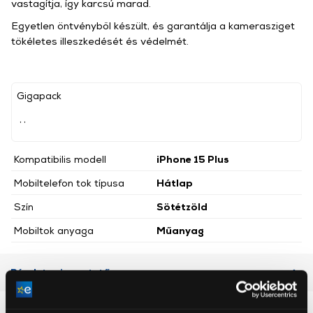
vastagítja, így karcsú marad.
Egyetlen öntvényből készült, és garantálja a kamerasziget
tökéletes illeszkedését és védelmét.
Gigapack
, ,
Kompatibilis modell
iPhone 15 Plus
Mobiltelefon tok típusa
Hátlap
Szín
Sötétzöld
Mobiltok anyaga
Műanyag
Részletes ismertető