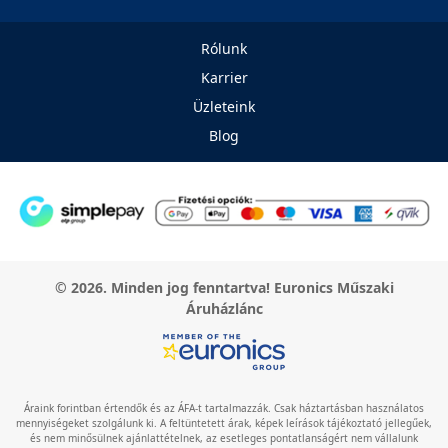
Rólunk
Karrier
Üzleteink
Blog
© 2026. Minden jog fenntartva! Euronics Műszaki
Áruházlánc
Áraink forintban értendők és az ÁFA-t tartalmazzák. Csak háztartásban használatos
mennyiségeket szolgálunk ki. A feltüntetett árak, képek leírások tájékoztató jellegűek,
és nem minősülnek ajánlattételnek, az esetleges pontatlanságért nem vállalunk