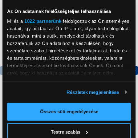
Neked ajánljuk
Az Ön adatainak felelősségteljes felhasználása
Mi és a
1022 partnerünk
feldolgozzuk az Ön személyes
adatait, így például az Ön IP-címét, olyan technológiákat
használva, mint a sütik, amelyekkel tárolhatjuk és
hozzáférünk az Ön adataihoz a készülékén, hogy
személyre szabott hirdetéseket és tartalmakat, hirdetés-
és tartalommérést, közönségbetekintéseket, valamint
termékfejlesztéseket biztosíthassunk Önnek. Ön dönt
arról, hogy ki használja az adatait és milyen célra.
Termék adatlap
Termék adatlap
Ha engedélyezi, a következőt is meg szeretnénk tenni:
Részletek megjelenítése
Információgyűjtés az Ön földrajzi
Gorenje NRS8182KX Side
Gorenje N619EAXL4
elhelyezkedéséről pár méteres pontossággal
by side hűtőszekrény
Alulfagyasztós
Az Ön készülékén beazonosítása annak konkrét
Összes süti engedélyezése
kombinált hűtőszekrény
tulajdonságainak (ujjlenyomat) aktív ellenőrzésével
199 999 Ft
179 999 Ft
Tudjon meg többet személyes adatainak feldolgozási
Testre szabás
módjairól és adja meg preferenciáit a
Részletek