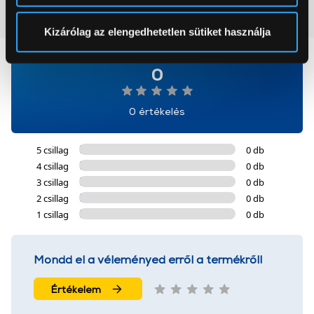
pontban
. Bármikor módosíthatja vagy visszavonhatja a
Vásárlói vélemények
(0)
Sütinyilatkozathoz való hozzájárulását.
Kizárólag az elengedhetetlen sütiket használja
Az Eunonics.hu webáruházunk ún. süti vagy cookie file-
0
okat használ, melyeket az Ön gépén tárol a rendszer. A
cookie-k személyazonosítására nem alkalmasak,
szolgáltatásaink biztosításához szükségesek. Az oldal
0 értékelés
használatával Ön elfogadja a cookie-k használatát.
További információk:
ÁSZF
és
Adatvédelem
5 csillag
0 db
4 csillag
0 db
3 csillag
0 db
2 csillag
0 db
1 csillag
0 db
Mondd el a véleményed erről a termékről!
Értékelem