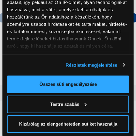
adatait, így például az Ön IP-címét, olyan technológiákat
használva, mint a sütik, amelyekkel tárolhatjuk és
hozzáférünk az Ön adataihoz a készülékén, hogy
személyre szabott hirdetéseket és tartalmakat, hirdetés-
Termék adatlap
Termék adatlap
és tartalommérést, közönségbetekintéseket, valamint
termékfejlesztéseket biztosíthassunk Önnek. Ön dönt
arról, hogy ki használja az adatait és milyen célra.
Gorenje NRS8182KX Side
Gorenje N619EAXL4
by side hűtőszekrény
Alulfagyasztós
kombinált hűtőszekrény
Ha engedélyezi, a következőt is meg szeretnénk tenni:
Részletek megjelenítése
199 999 Ft
179 999 Ft
Információgyűjtés az Ön földrajzi
elhelyezkedéséről pár méteres pontossággal
Az Ön készülékén beazonosítása annak konkrét
Összes süti engedélyezése
tulajdonságainak (ujjlenyomat) aktív ellenőrzésével
Vásárlói vélemények
(0)
Tudjon meg többet személyes adatainak feldolgozási
Testre szabás
módjairól és adja meg preferenciáit a
Részletek
pontban
. Bármikor módosíthatja vagy visszavonhatja a
0
Sütinyilatkozathoz való hozzájárulását.
Kizárólag az elengedhetetlen sütiket használja
0 értékelés
Az Eunonics.hu webáruházunk ún. süti vagy cookie file-