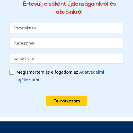
Értesülj elsőként újdonságainkról és
akcióinkról
Megismertem és elfogadom az
Adatvédelmi
tájékoztatót
!
Feliratkozom