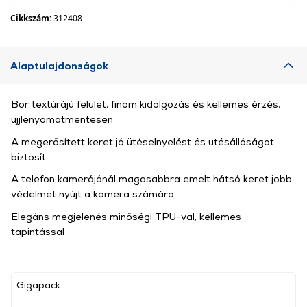
Cikkszám:
312408
Alaptulajdonságok
Bőr textúrájú felület, finom kidolgozás és kellemes érzés,
ujjlenyomatmentesen
A megerősített keret jó ütéselnyelést és ütésállóságot
biztosít
A telefon kamerájánál magasabbra emelt hátsó keret jobb
védelmet nyújt a kamera számára
Elegáns megjelenés minőségi TPU-val, kellemes
tapintással
Gigapack