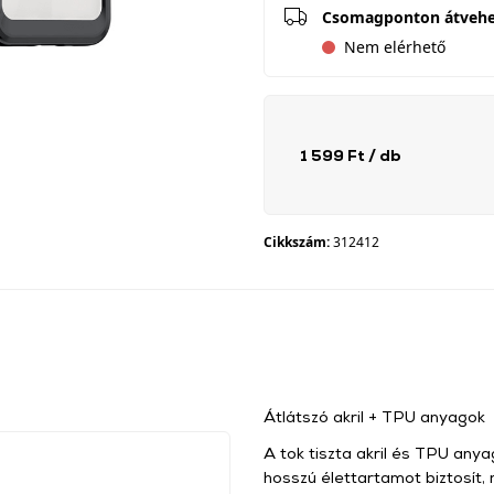
Csomagponton átveh
Nem elérhető
1 599 Ft
/ db
Cikkszám:
312412
Átlátszó akril + TPU anyagok
A tok tiszta akril és TPU any
hosszú élettartamot biztosít,