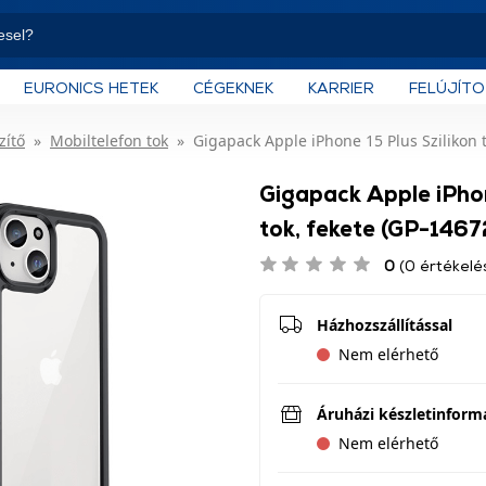
EURONICS HETEK
CÉGEKNEK
KARRIER
FELÚJÍT
zítő
Mobiltelefon tok
Gigapack Apple iPhone 15 Plus Szilikon 
Gigapack Apple iPhon
tok, fekete (GP-1467
0
(0 értékelé
Házhozszállítással
Nem elérhető
Áruházi készletinform
Nem elérhető