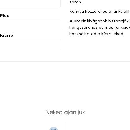
során.
Könnyű hozzáférés a funkciók
 Plus
A precíz kivágások biztosítják
hangszóróhoz és más funkciókho
használhatod a készüléked.
tlátszó
Neked ajánljuk