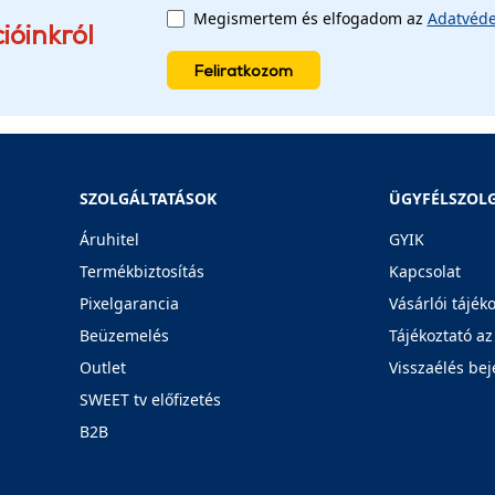
Megismertem és elfogadom az
Adatvéde
ióinkról
Feliratkozom
SZOLGÁLTATÁSOK
ÜGYFÉLSZOL
Áruhitel
GYIK
Termékbiztosítás
Kapcsolat
Pixelgarancia
Vásárlói tájék
Beüzemelés
Tájékoztató az
Outlet
Visszaélés bej
SWEET tv előfizetés
B2B