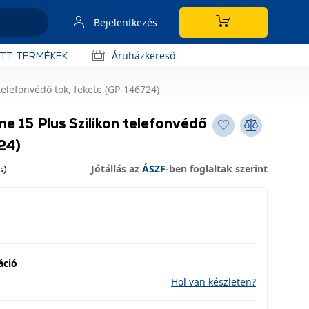
Bejelentkezés
Áruházkereső
OTT TERMÉKEK
telefonvédő tok, fekete (GP-146724)
e 15 Plus Szilikon telefonvédő
24)
Jótállás az
ÁSZF
-ben foglaltak szerint
s)
áció
Hol van készleten?