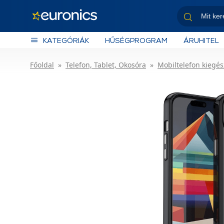
KATEGÓRIÁK
HŰSÉGPROGRAM
ÁRUHITEL
Főoldal
Telefon, Tablet, Okosóra
Mobiltelefon kiegés