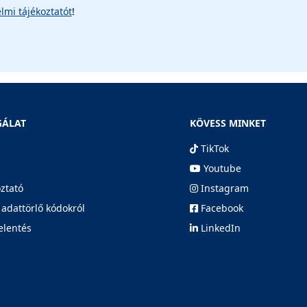
lmi tájékoztatót
!
GÁLAT
KÖVESS MINKET
TikTok
Youtube
oztató
Instagram
 adattörlő kódokról
Facebook
elentés
LinkedIn