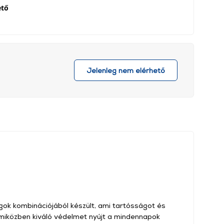
ető
Jelenleg nem elérhető
agok kombinációjából készült, ami tartósságot és
 miközben kiváló védelmet nyújt a mindennapok