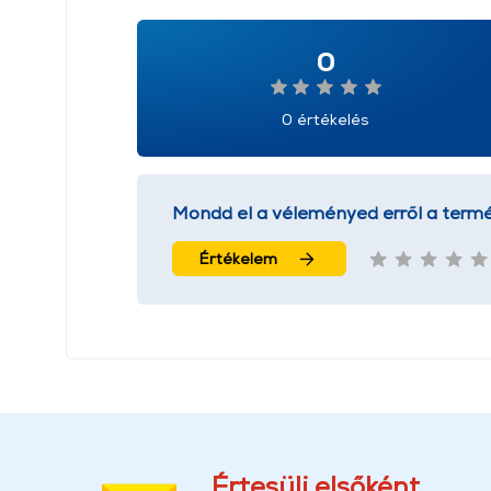
0
0 értékelés
Mondd el a véleményed erről a termé
Értékelem
Értesülj elsőként