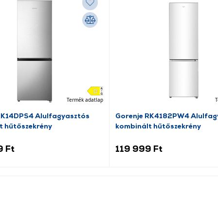
Termék adatlap
T
RK14DPS4 Alulfagyasztós
Gorenje RK4182PW4 Alulfag
t hűtőszekrény
kombinált hűtőszekrény
9 Ft
119 999 Ft