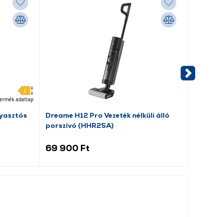
ermék adatlap
yasztós
Dreame H12 Pro Vezeték nélküli álló
Candy
porszívó (HHR25A)
hűtős
69 900 Ft
59 9