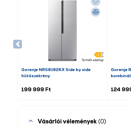
Termék adatlap
Gorenje NRS8182KX Side by side
Gorenje 
hűtőszekrény
kombinál
199 999 Ft
124 99
Vásárlói vélemények
(0)