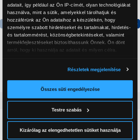
adatait, így például az Ön IP-címét, olyan technológiákat
használva, mint a sütik, amelyekkel tárolhatjuk és
hozzáférünk az Ön adataihoz a készülékén, hogy
személyre szabott hirdetéseket és tartalmakat, hirdetés-
Termék adatlap
Termék adatlap
és tartalommérést, közönségbetekintéseket, valamint
termékfejlesztéseket biztosíthassunk Önnek. Ön dönt
arról, hogy ki használja az adatait és milyen célra.
Gorenje NRS8182KX Side
Gorenje N619EAXL4
by side hűtőszekrény
Alulfagyasztós
Ha engedélyezi, a következőt is meg szeretnénk tenni:
kombinált hűtőszekrény
Részletek megjelenítése
Információgyűjtés az Ön földrajzi
199 999 Ft
179 999 Ft
elhelyezkedéséről pár méteres pontossággal
Az Ön készülékén beazonosítása annak konkrét
Összes süti engedélyezése
tulajdonságainak (ujjlenyomat) aktív ellenőrzésével
Vásárlói vélemények
(0)
Tudjon meg többet személyes adatainak feldolgozási
Testre szabás
módjairól és adja meg preferenciáit a
Részletek
pontban
. Bármikor módosíthatja vagy visszavonhatja a
0
Sütinyilatkozathoz való hozzájárulását.
Kizárólag az elengedhetetlen sütiket használja