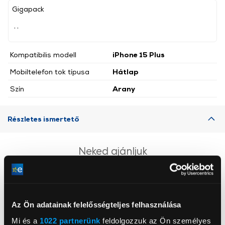
Gigapack
, ,
Kompatibilis modell
iPhone 15 Plus
Mobiltelefon tok típusa
Hátlap
Szín
Arany
Részletes ismertető
Neked ajánljuk
Az Ön adatainak felelősségteljes felhasználása
Mi és a
1022 partnerünk
feldolgozzuk az Ön személyes