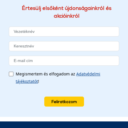
Értesülj elsőként újdonságainkról és
akcióinkról
Megismertem és elfogadom az
Adatvédelmi
tájékoztatót
!
Feliratkozom