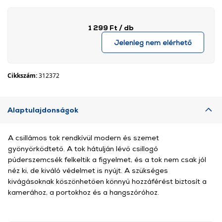
1 299 Ft
/ db
Jelenleg nem elérhető
Cikkszám:
312372
Alaptulajdonságok
A csillámos tok rendkívül modern és szemet
gyönyörködtető. A tok hátulján lévő csillogó
púderszemcsék felkeltik a figyelmet, és a tok nem csak jól
néz ki, de kiváló védelmet is nyújt. A szükséges
kivágásoknak köszönhetően könnyű hozzáférést biztosít a
kamerához, a portokhoz és a hangszóróhoz.