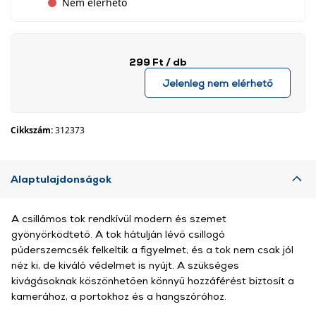
Nem elérhető
299 Ft
/ db
Jelenleg nem elérhető
Cikkszám:
312373
Alaptulajdonságok
A csillámos tok rendkívül modern és szemet
gyönyörködtető. A tok hátulján lévő csillogó
púderszemcsék felkeltik a figyelmet, és a tok nem csak jól
néz ki, de kiváló védelmet is nyújt. A szükséges
kivágásoknak köszönhetően könnyű hozzáférést biztosít a
kamerához, a portokhoz és a hangszóróhoz.