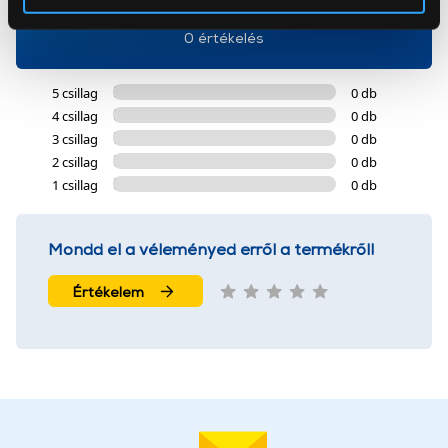
Az Eunonics.hu webáruházunk ún. süti vagy cookie file-
0 értékelés
okat használ, melyeket az Ön gépén tárol a rendszer. A
cookie-k személyazonosítására nem alkalmasak,
5 csillag
0 db
szolgáltatásaink biztosításához szükségesek. Az oldal
4 csillag
0 db
használatával Ön elfogadja a cookie-k használatát.
3 csillag
0 db
További információk:
ÁSZF
és
Adatvédelem
2 csillag
0 db
1 csillag
0 db
Mondd el a véleményed erről a termékről!
Értékelem