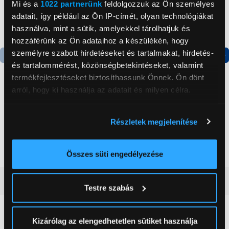
Mi és a
1022 partnerünk
feldolgozzuk az Ön személyes
adatait, így például az Ön IP-címét, olyan technológiákat
használva, mint a sütik, amelyekkel tárolhatjuk és
hozzáférünk az Ön adataihoz a készülékén, hogy
személyre szabott hirdetéseket és tartalmakat, hirdetés-
és tartalommérést, közönségbetekintéseket, valamint
Termék adatlap
termékfejlesztéseket biztosíthassunk Önnek. Ön dönt
arról, hogy ki használja az adatait és milyen célra.
Apple iPad 6 mini 256 GB
Apple iPad 11" (A16) Wi-
Ha engedélyezi, a következőt is meg szeretnénk tenni:
WiFi Tablet, rózsaszín
Fi+Cellular, 128GB,
Részletek megjelenítése
(MLWR3HC/A)
rózsaszín (MD7J4HC/A)
Információgyűjtés az Ön földrajzi
299 989 Ft
265 499 Ft
elhelyezkedéséről pár méteres pontossággal
Az Ön készülékén beazonosítása annak konkrét
Összes süti engedélyezése
tulajdonságainak (ujjlenyomat) aktív ellenőrzésével
Tudjon meg többet személyes adatainak feldolgozási
Vásárlói vélemények
(0)
Testre szabás
módjairól és adja meg preferenciáit a
Részletek
pontban
. Bármikor módosíthatja vagy visszavonhatja a
Sütinyilatkozathoz való hozzájárulását.
0
Kizárólag az elengedhetetlen sütiket használja