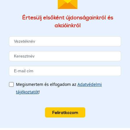
Értesülj elsőként újdonságainkról és
akcióinkról
Megismertem és elfogadom az
Adatvédelmi
tájékoztatót
!
Feliratkozom