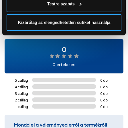
199 999 Ft
179 999 Ft
Testre szabás
módjairól és adja meg preferenciáit a
Részletek
pontban
. Bármikor módosíthatja vagy visszavonhatja a
Sütinyilatkozathoz való hozzájárulását.
Kizárólag az elengedhetetlen sütiket használja
Vásárlói vélemények
(0)
Az Eunonics.hu webáruházunk ún. süti vagy cookie file-
okat használ, melyeket az Ön gépén tárol a rendszer. A
cookie-k személyazonosítására nem alkalmasak,
0
szolgáltatásaink biztosításához szükségesek. Az oldal
használatával Ön elfogadja a cookie-k használatát.
0 értékelés
További információk:
ÁSZF
és
Adatvédelem
5 csillag
0 db
4 csillag
0 db
3 csillag
0 db
2 csillag
0 db
1 csillag
0 db
Mondd el a véleményed erről a termékről!