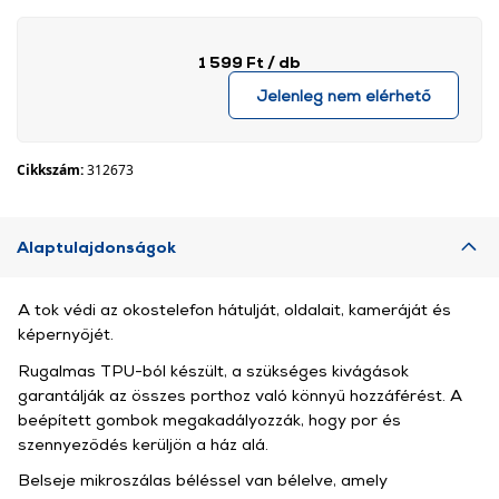
1 599 Ft
/ db
Jelenleg nem elérhető
Cikkszám:
312673
Alaptulajdonságok
A tok védi az okostelefon hátulját, oldalait, kameráját és
képernyőjét.
Rugalmas TPU-ból készült, a szükséges kivágások
garantálják az összes porthoz való könnyű hozzáférést. A
beépített gombok megakadályozzák, hogy por és
szennyeződés kerüljön a ház alá.
Belseje mikroszálas béléssel van bélelve, amely