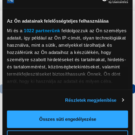
Részletes ismertető
Neked ajánljuk
Az Ön adatainak felelősségteljes felhasználása
Mi és a
1022 partnerünk
feldolgozzuk az Ön személyes
adatait, így például az Ön IP-címét, olyan technológiákat
használva, mint a sütik, amelyekkel tárolhatjuk és
hozzáférünk az Ön adataihoz a készülékén, hogy
személyre szabott hirdetéseket és tartalmakat, hirdetés-
és tartalommérést, közönségbetekintéseket, valamint
termékfejlesztéseket biztosíthassunk Önnek. Ön dönt
arról, hogy ki használja az adatait és milyen célra.
Ha engedélyezi, a következőt is meg szeretnénk tenni:
Termék adatlap
Termék adatlap
Részletek megjelenítése
Információgyűjtés az Ön földrajzi
elhelyezkedéséről pár méteres pontossággal
Gorenje NRS8182KX Side
Gorenje N619EAXL4
Az Ön készülékén beazonosítása annak konkrét
Összes süti engedélyezése
by side hűtőszekrény
Alulfagyasztós
tulajdonságainak (ujjlenyomat) aktív ellenőrzésével
kombinált hűtőszekrény
Tudjon meg többet személyes adatainak feldolgozási