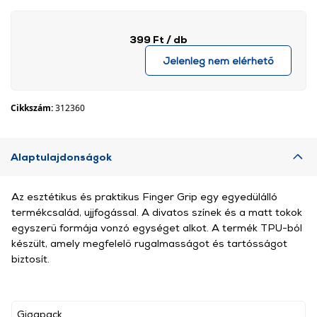
399 Ft
/ db
Jelenleg nem elérhető
Cikkszám:
312360
Alaptulajdonságok
Az esztétikus és praktikus Finger Grip egy egyedülálló
termékcsalád, ujjfogással. A divatos színek és a matt tokok
egyszerű formája vonzó egységet alkot. A termék TPU-ból
készült, amely megfelelő rugalmasságot és tartósságot
biztosít.
Gigapack