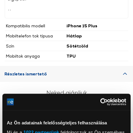
, ,
Kompatibilis modell
iPhone 15 Plus
Mobiltelefon tok típusa
Hátlap
Szín
Sötétzöld
Mobiltok anyaga
TPU
Részletes ismertető
Neked ajánljuk
Az Ön adatainak felelősségteljes felhasználása
Mi és a
1022 partnerünk
feldolgozzuk az Ön személyes