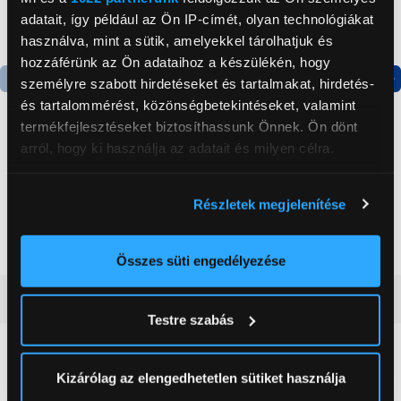
adatait, így például az Ön IP-címét, olyan technológiákat
használva, mint a sütik, amelyekkel tárolhatjuk és
hozzáférünk az Ön adataihoz a készülékén, hogy
személyre szabott hirdetéseket és tartalmakat, hirdetés-
Termék adatlap
Termék adatlap
és tartalommérést, közönségbetekintéseket, valamint
termékfejlesztéseket biztosíthassunk Önnek. Ön dönt
arról, hogy ki használja az adatait és milyen célra.
Gorenje NRS8182KX Side
Gorenje RK4182PW4
by side hűtőszekrény
Alulfagyasztós
Ha engedélyezi, a következőt is meg szeretnénk tenni:
kombinált hűtőszekrény
Részletek megjelenítése
Információgyűjtés az Ön földrajzi
199 999 Ft
119 999 Ft
elhelyezkedéséről pár méteres pontossággal
Az Ön készülékén beazonosítása annak konkrét
Összes süti engedélyezése
tulajdonságainak (ujjlenyomat) aktív ellenőrzésével
Vásárlói vélemények
(0)
Tudjon meg többet személyes adatainak feldolgozási
Testre szabás
módjairól és adja meg preferenciáit a
Részletek
pontban
. Bármikor módosíthatja vagy visszavonhatja a
0
Sütinyilatkozathoz való hozzájárulását.
Kizárólag az elengedhetetlen sütiket használja