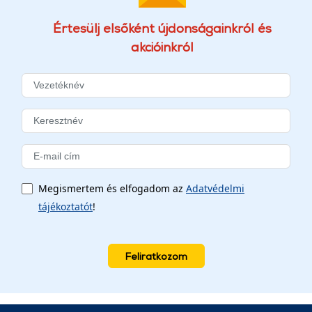
Értesülj elsőként újdonságainkról és
akcióinkról
Megismertem és elfogadom az
Adatvédelmi
tájékoztatót
!
Feliratkozom