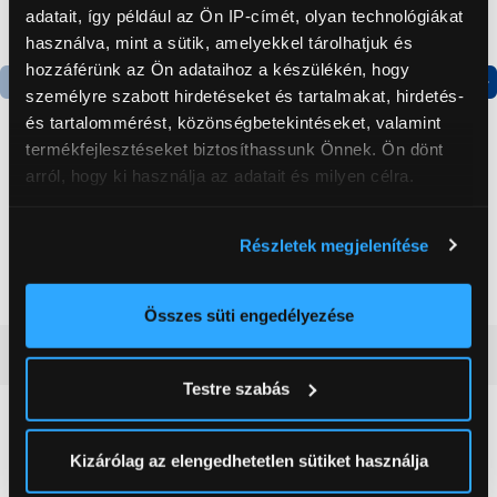
adatait, így például az Ön IP-címét, olyan technológiákat
használva, mint a sütik, amelyekkel tárolhatjuk és
hozzáférünk az Ön adataihoz a készülékén, hogy
személyre szabott hirdetéseket és tartalmakat, hirdetés-
Termék adatlap
Termék adatlap
és tartalommérést, közönségbetekintéseket, valamint
termékfejlesztéseket biztosíthassunk Önnek. Ön dönt
arról, hogy ki használja az adatait és milyen célra.
Apple iPhone 16 128GB
Apple iPhone 16 128GB
Okostelefon, Ultramarin
Okostelefon, Fehér
Ha engedélyezi, a következőt is meg szeretnénk tenni:
(MYEC3HX/A)
(MYE93HX/A)
Részletek megjelenítése
Információgyűjtés az Ön földrajzi
309 990 Ft
309 990 Ft
elhelyezkedéséről pár méteres pontossággal
Az Ön készülékén beazonosítása annak konkrét
Összes süti engedélyezése
tulajdonságainak (ujjlenyomat) aktív ellenőrzésével
Vásárlói vélemények
(0)
Tudjon meg többet személyes adatainak feldolgozási
Testre szabás
módjairól és adja meg preferenciáit a
Részletek
pontban
. Bármikor módosíthatja vagy visszavonhatja a
0
Sütinyilatkozathoz való hozzájárulását.
Kizárólag az elengedhetetlen sütiket használja