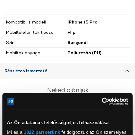
, ,
Kompatibilis modell
iPhone 15 Pro
Mobiltelefon tok típusa
Flip
Szín
Burgundi
Mobiltok anyaga
Poliuretán (PU)
Részletes ismertető
Neked ajánljuk
Az Ön adatainak felelősségteljes felhasználása
Mi és a
1022 partnerünk
feldolgozzuk az Ön személyes