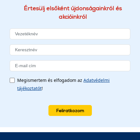
Értesülj elsőként újdonságainkról és
akcióinkról
Megismertem és elfogadom az
Adatvédelmi
tájékoztatót
!
Feliratkozom