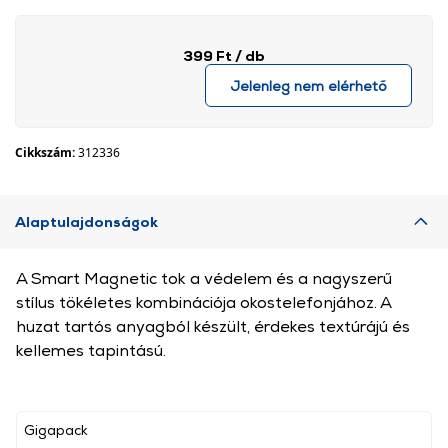
399 Ft
/ db
Jelenleg nem elérhető
Cikkszám:
312336
Alaptulajdonságok
A Smart Magnetic tok a védelem és a nagyszerű
stílus tökéletes kombinációja okostelefonjához. A
huzat tartós anyagból készült, érdekes textúrájú és
kellemes tapintású.
Gigapack