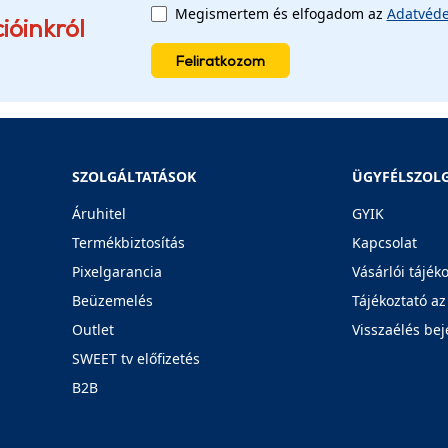
Megismertem és elfogadom az
Adatvéde
ióinkról
Feliratkozom
SZOLGÁLTATÁSOK
ÜGYFÉLSZOL
Áruhitel
GYIK
Termékbiztosítás
Kapcsolat
Pixelgarancia
Vásárlói tájék
Beüzemelés
Tájékoztató az
Outlet
Visszaélés bej
SWEET tv előfizetés
B2B