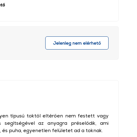
ető
Jelenleg nem elérhető
lyen típusú toktól eltérően nem festett vagy
 segítségével az anyagra préselődik, ami
e, és puha, egyenetlen felületet ad a toknak.