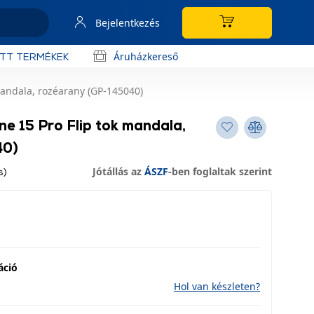
Bejelentkezés
Áruházkereső
OTT TERMÉKEK
mandala, rozéarany (GP-145040)
e 15 Pro Flip tok mandala,
40)
Jótállás az
ÁSZF
-ben foglaltak szerint
s)
áció
Hol van készleten?