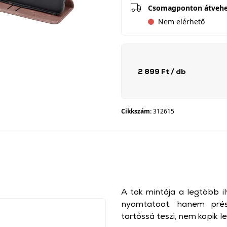
Csomagponton átveh
Nem elérhető
2 899 Ft
/ db
Cikkszám:
312615
A tok mintája a legtöbb i
nyomtatoot, hanem prés
tartóssá teszi, nem kopik l