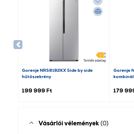
Termék adatlap
Gorenje NRS8182KX Side by side
Gorenje 
hűtőszekrény
kombinál
199 999 Ft
179 99
Vásárlói vélemények
(0)