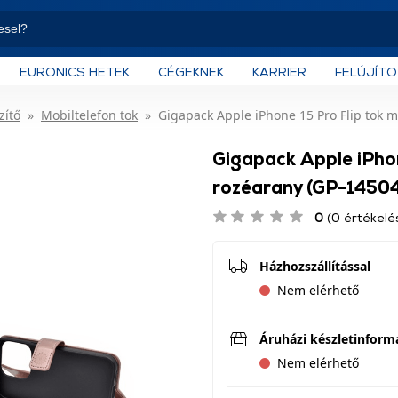
EURONICS HETEK
CÉGEKNEK
KARRIER
FELÚJÍT
zítő
Mobiltelefon tok
Gigapack Apple iPhone 15 Pro Flip tok 
Gigapack Apple iPhon
rozéarany (GP-1450
0
(0 értékelé
Házhozszállítással
Nem elérhető
Áruházi készletinform
Nem elérhető