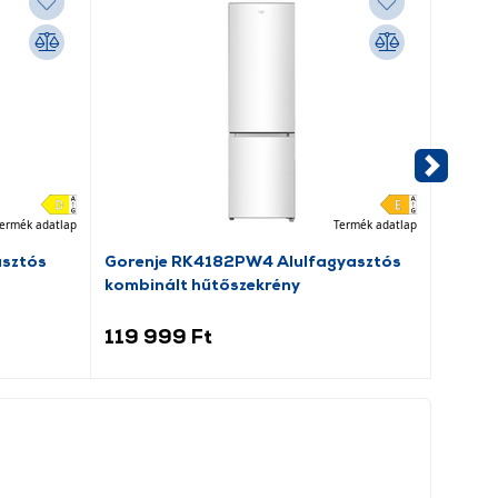
ermék adatlap
Termék adatlap
asztós
Gorenje RK4182PW4 Alulfagyasztós
Beko 
kombinált hűtőszekrény
elöltö
119 999 Ft
109 