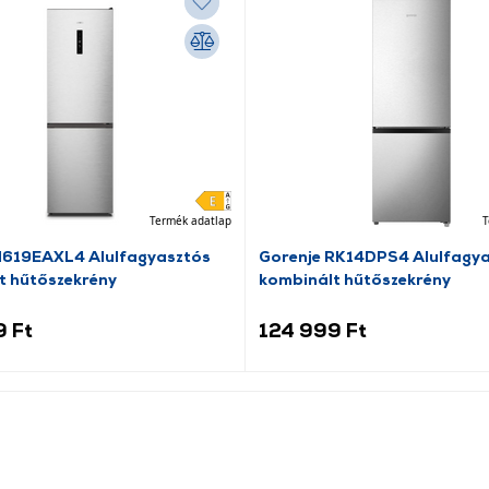
Termék adatlap
T
N619EAXL4 Alulfagyasztós
Gorenje RK14DPS4 Alulfagy
t hűtőszekrény
kombinált hűtőszekrény
9 Ft
124 999 Ft