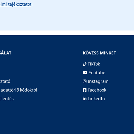
lmi tájékoztatót
!
GÁLAT
KÖVESS MINKET
TikTok
Youtube
oztató
Instagram
 adattörlő kódokról
Facebook
elentés
LinkedIn