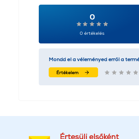
0
0 értékelés
Mondd el a véleményed erről a termé
Értékelem
Értesülj elsőként