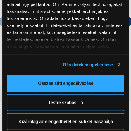
adatait, így például az Ön IP-címét, olyan technológiákat
használva, mint a sütik, amelyekkel tárolhatjuk és
hozzáférünk az Ön adataihoz a készülékén, hogy
személyre szabott hirdetéseket és tartalmakat, hirdetés-
Termék adatlap
Termék adatlap
és tartalommérést, közönségbetekintéseket, valamint
termékfejlesztéseket biztosíthassunk Önnek. Ön dönt
arról, hogy ki használja az adatait és milyen célra.
Gorenje NRS8182KX Side
Gorenje N619EAXL4
by side hűtőszekrény
Alulfagyasztós
Ha engedélyezi, a következőt is meg szeretnénk tenni:
kombinált hűtőszekrény
Részletek megjelenítése
Információgyűjtés az Ön földrajzi
199 999 Ft
179 999 Ft
elhelyezkedéséről pár méteres pontossággal
Az Ön készülékén beazonosítása annak konkrét
Összes süti engedélyezése
tulajdonságainak (ujjlenyomat) aktív ellenőrzésével
Vásárlói vélemények
(0)
Tudjon meg többet személyes adatainak feldolgozási
Testre szabás
módjairól és adja meg preferenciáit a
Részletek
pontban
. Bármikor módosíthatja vagy visszavonhatja a
0
Sütinyilatkozathoz való hozzájárulását.
Kizárólag az elengedhetetlen sütiket használja