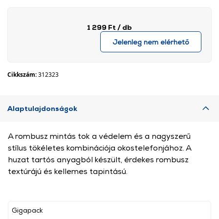
1 299 Ft
/ db
Jelenleg nem elérhető
Cikkszám:
312323
Alaptulajdonságok
A rombusz mintás tok a védelem és a nagyszerű
stílus tökéletes kombinációja okostelefonjához. A
huzat tartós anyagból készült, érdekes rombusz
textúrájú és kellemes tapintású.
Gigapack