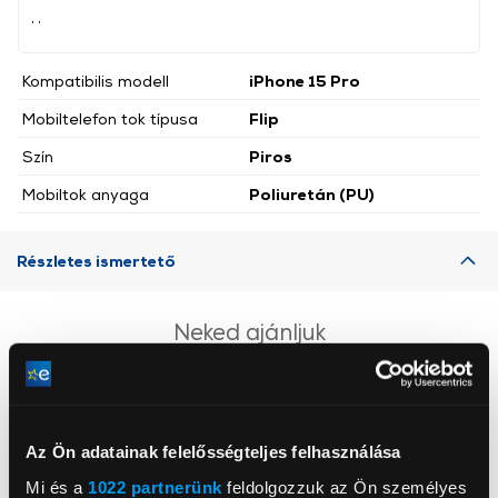
, ,
Kompatibilis modell
iPhone 15 Pro
Mobiltelefon tok típusa
Flip
Szín
Piros
Mobiltok anyaga
Poliuretán (PU)
Részletes ismertető
Neked ajánljuk
Az Ön adatainak felelősségteljes felhasználása
Mi és a
1022 partnerünk
feldolgozzuk az Ön személyes