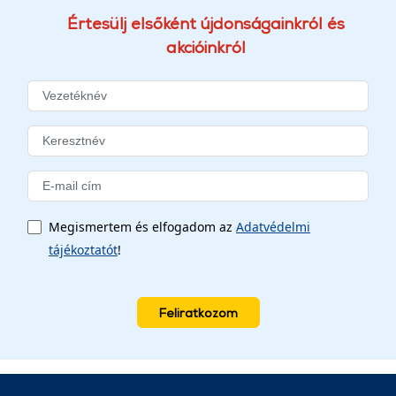
Értesülj elsőként újdonságainkról és
akcióinkról
Megismertem és elfogadom az
Adatvédelmi
tájékoztatót
!
Feliratkozom