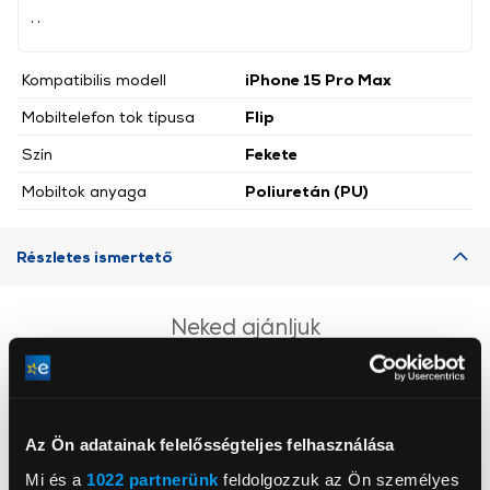
, ,
Kompatibilis modell
iPhone 15 Pro Max
Mobiltelefon tok típusa
Flip
Szín
Fekete
Mobiltok anyaga
Poliuretán (PU)
Részletes ismertető
Neked ajánljuk
Az Ön adatainak felelősségteljes felhasználása
Mi és a
1022 partnerünk
feldolgozzuk az Ön személyes