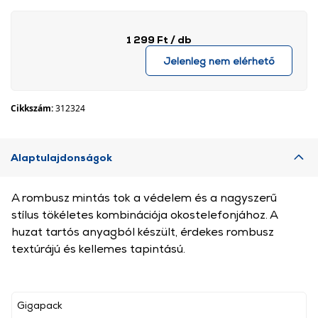
1 299 Ft
/ db
Jelenleg nem elérhető
Cikkszám:
312324
Alaptulajdonságok
A rombusz mintás tok a védelem és a nagyszerű
stílus tökéletes kombinációja okostelefonjához. A
huzat tartós anyagból készült, érdekes rombusz
textúrájú és kellemes tapintású.
Gigapack