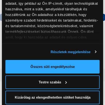
adatait, így például az Ön IP-címét, olyan technológiákat
használva, mint a sütik, amelyekkel tárolhatjuk és
hozzáférünk az Ön adataihoz a készülékén, hogy
személyre szabott hirdetéseket és tartalmakat, hirdetés-
Termék adatlap
Termék adatlap
és tartalommérést, közönségbetekintéseket, valamint
termékfejlesztéseket biztosíthassunk Önnek. Ön dönt
arról, hogy ki használja az adatait és milyen célra.
Gorenje NRS8182KX Side
Gorenje N619EAXL4
by side hűtőszekrény
Alulfagyasztós
Ha engedélyezi, a következőt is meg szeretnénk tenni:
kombinált hűtőszekrény
Részletek megjelenítése
Információgyűjtés az Ön földrajzi
199 999 Ft
179 999 Ft
elhelyezkedéséről pár méteres pontossággal
Az Ön készülékén beazonosítása annak konkrét
Összes süti engedélyezése
tulajdonságainak (ujjlenyomat) aktív ellenőrzésével
Vásárlói vélemények
(0)
Tudjon meg többet személyes adatainak feldolgozási
Testre szabás
módjairól és adja meg preferenciáit a
Részletek
pontban
. Bármikor módosíthatja vagy visszavonhatja a
0
Sütinyilatkozathoz való hozzájárulását.
Kizárólag az elengedhetetlen sütiket használja