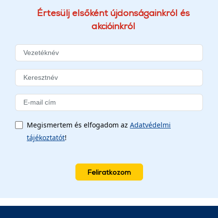
Értesülj elsőként újdonságainkról és
akcióinkról
Megismertem és elfogadom az
Adatvédelmi
tájékoztatót
!
Feliratkozom