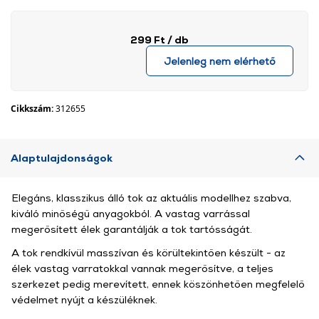
299 Ft
/ db
Jelenleg nem elérhető
Cikkszám:
312655
Alaptulajdonságok
Elegáns, klasszikus álló tok az aktuális modellhez szabva,
kiváló minőségű anyagokból. A vastag varrással
megerősített élek garantálják a tok tartósságát.
A tok rendkívül masszívan és körültekintően készült - az
élek vastag varratokkal vannak megerősítve, a teljes
szerkezet pedig merevített, ennek köszönhetően megfelelő
védelmet nyújt a készüléknek.