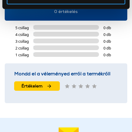
Az Eunonics.hu webáruházunk ún. süti vagy cookie file-
0 értékelés
okat használ, melyeket az Ön gépén tárol a rendszer. A
cookie-k személyazonosítására nem alkalmasak,
5 csillag
0 db
szolgáltatásaink biztosításához szükségesek. Az oldal
4 csillag
0 db
használatával Ön elfogadja a cookie-k használatát.
3 csillag
0 db
További információk:
ÁSZF
és
Adatvédelem
2 csillag
0 db
1 csillag
0 db
Mondd el a véleményed erről a termékről!
Értékelem