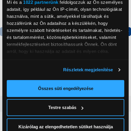
Mi és a
1022 partnerünk
feldolgozzuk az Ön személyes
adatait, így például az Ön IP-címét, olyan technológiákat
használva, mint a sütik, amelyekkel tárolhatjuk és
hozzáférünk az Ön adataihoz a készülékén, hogy
személyre szabott hirdetéseket és tartalmakat, hirdetés-
és tartalommérést, közönségbetekintéseket, valamint
Termék adatlap
Termék adatlap
termékfejlesztéseket biztosíthassunk Önnek. Ön dönt
arról, hogy ki használja az adatait és milyen célra.
Gorenje NRS8182KX Side
Gorenje N619EAXL4
Ha engedélyezi, a következőt is meg szeretnénk tenni:
by side hűtőszekrény
Alulfagyasztós
Részletek megjelenítése
kombinált hűtőszekrény
Információgyűjtés az Ön földrajzi
199 999 Ft
179 999 Ft
elhelyezkedéséről pár méteres pontossággal
Az Ön készülékén beazonosítása annak konkrét
Összes süti engedélyezése
tulajdonságainak (ujjlenyomat) aktív ellenőrzésével
Tudjon meg többet személyes adatainak feldolgozási
Vásárlói vélemények
(0)
Testre szabás
módjairól és adja meg preferenciáit a
Részletek
pontban
. Bármikor módosíthatja vagy visszavonhatja a
Sütinyilatkozathoz való hozzájárulását.
0
Kizárólag az elengedhetetlen sütiket használja