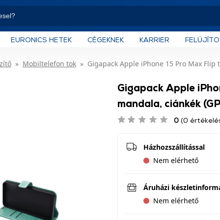
EURONICS HETEK
CÉGEKNEK
KARRIER
FELÚJÍT
zítő
Mobiltelefon tok
Gigapack Apple iPhone 15 Pro Max Flip 
Gigapack Apple iPhon
mandala, ciánkék (G
0
(0 értékelé
Házhozszállítással
Nem elérhető
Áruházi készletinform
Nem elérhető