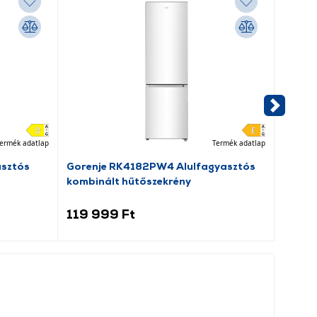
ermék adatlap
Termék adatlap
asztós
Gorenje RK4182PW4 Alulfagyasztós
Goren
kombinált hűtőszekrény
hűtős
119 999 Ft
99 9