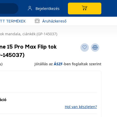
Bejelentkezés
Áruházkereső
OTT TERMÉKEK
tok mandala, ciánkék (GP-145037)
e 15 Pro Max Flip tok
P-145037)
Jótállás az
ÁSZF
-ben foglaltak szerint
s)
áció
Hol van készleten?