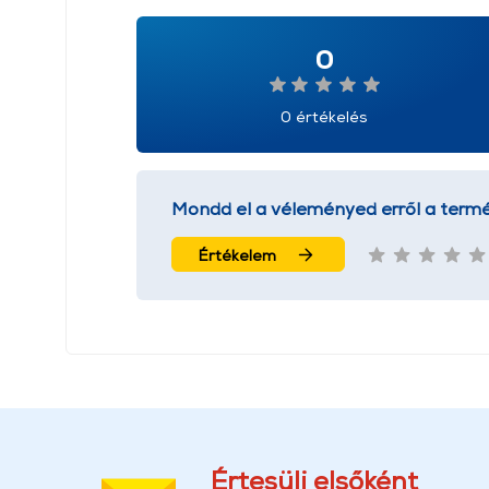
0
0 értékelés
Mondd el a véleményed erről a termé
Értékelem
Értesülj elsőként