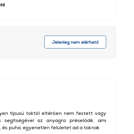
ető
Jelenleg nem elérhető
lyen típusú toktól eltérően nem festett vagy
 segítségével az anyagra préselődik, ami
e, és puha, egyenetlen felületet ad a toknak