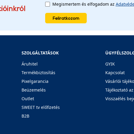
Megismertem és elfogadom az
Adatvéde
ióinkról
Feliratkozom
SZOLGÁLTATÁSOK
ÜGYFÉLSZOL
Áruhitel
GYIK
Termékbiztosítás
Kapcsolat
Pixelgarancia
Vásárlói tájék
Beüzemelés
Tájékoztató az
Outlet
Visszaélés bej
SWEET tv előfizetés
B2B