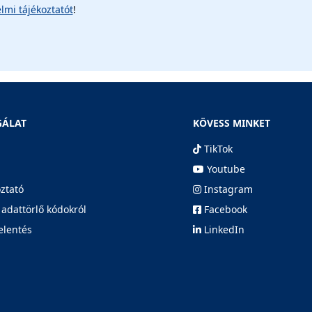
lmi tájékoztatót
!
GÁLAT
KÖVESS MINKET
TikTok
Youtube
oztató
Instagram
 adattörlő kódokról
Facebook
elentés
LinkedIn