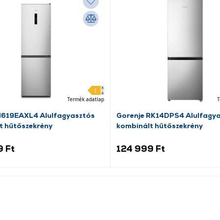
Termék adatlap
T
N619EAXL4 Alulfagyasztós
Gorenje RK14DPS4 Alulfagy
t hűtőszekrény
kombinált hűtőszekrény
9 Ft
124 999 Ft