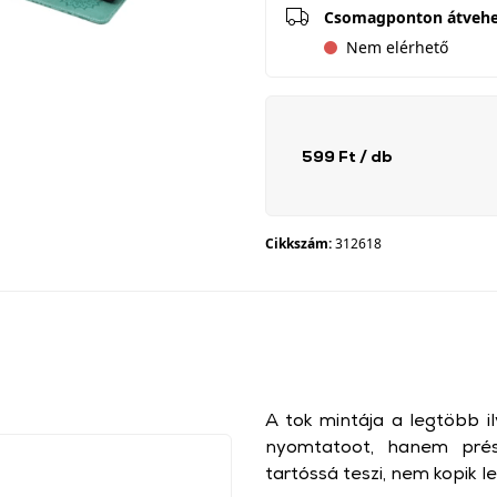
Csomagponton átveh
Nem elérhető
599 Ft
/ db
Cikkszám:
312618
A tok mintája a legtöbb i
nyomtatoot, hanem prés
tartóssá teszi, nem kopik l