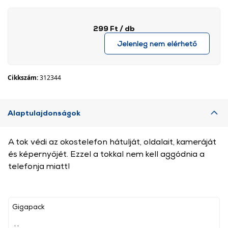
299 Ft
/ db
Jelenleg nem elérhető
Cikkszám:
312344
Alaptulajdonságok
A tok védi az okostelefon hátulját, oldalait, kameráját
és képernyőjét. Ezzel a tokkal nem kell aggódnia a
telefonja miatt!
Gigapack
, ,