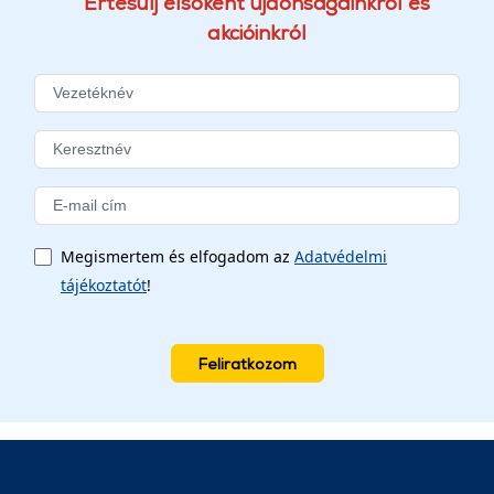
Értesülj elsőként újdonságainkról és
akcióinkról
Megismertem és elfogadom az
Adatvédelmi
tájékoztatót
!
Feliratkozom