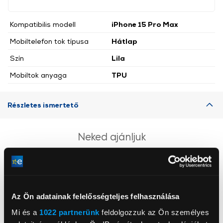
Kompatibilis modell
iPhone 15 Pro Max
Mobiltelefon tok típusa
Hátlap
Szín
Lila
Mobiltok anyaga
TPU
Részletes ismertető
Neked ajánljuk
Az Ön adatainak felelősségteljes felhasználása
Mi és a
1022 partnerünk
feldolgozzuk az Ön személyes