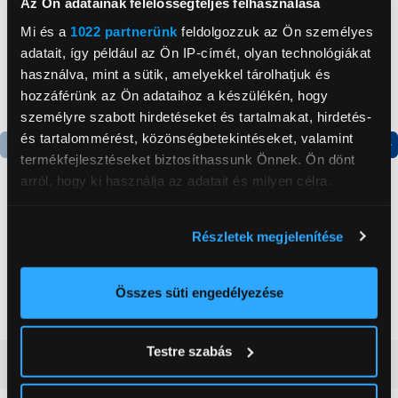
Az Ön adatainak felelősségteljes felhasználása
Mi és a
1022 partnerünk
feldolgozzuk az Ön személyes
adatait, így például az Ön IP-címét, olyan technológiákat
használva, mint a sütik, amelyekkel tárolhatjuk és
hozzáférünk az Ön adataihoz a készülékén, hogy
személyre szabott hirdetéseket és tartalmakat, hirdetés-
és tartalommérést, közönségbetekintéseket, valamint
termékfejlesztéseket biztosíthassunk Önnek. Ön dönt
Termék adatlap
Termék adatlap
arról, hogy ki használja az adatait és milyen célra.
Ha engedélyezi, a következőt is meg szeretnénk tenni:
Gorenje NRS8182KX Side
Candy CHASD4385EWC
Részletek megjelenítése
Információgyűjtés az Ön földrajzi
by side hűtőszekrény
Egyajtós hűtőszekrény
elhelyezkedéséről pár méteres pontossággal
199 999 Ft
59 999 Ft
Az Ön készülékén beazonosítása annak konkrét
Összes süti engedélyezése
tulajdonságainak (ujjlenyomat) aktív ellenőrzésével
Tudjon meg többet személyes adatainak feldolgozási
Testre szabás
módjairól és adja meg preferenciáit a
Részletek
Vásárlói vélemények
(0)
pontban
. Bármikor módosíthatja vagy visszavonhatja a