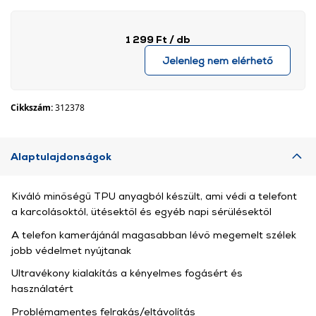
1 299 Ft
/ db
Jelenleg nem elérhető
Cikkszám:
312378
Alaptulajdonságok
Kiváló minőségű TPU anyagból készült, ami védi a telefont
a karcolásoktól, ütésektől és egyéb napi sérülésektől
A telefon kamerájánál magasabban lévő megemelt szélek
jobb védelmet nyújtanak
Ultravékony kialakítás a kényelmes fogásért és
használatért
Problémamentes felrakás/eltávolítás