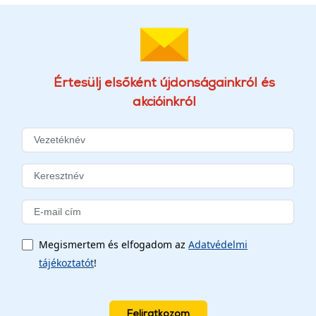
Értesülj elsőként újdonságainkról és
akcióinkról
Megismertem és elfogadom az
Adatvédelmi
tájékoztatót
!
Feliratkozom