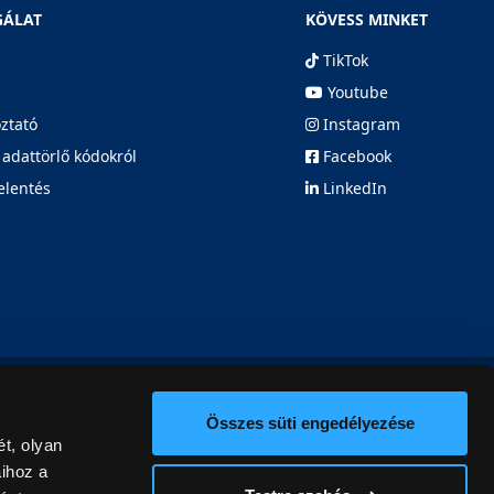
GÁLAT
KÖVESS MINKET
TikTok
Youtube
oztató
Instagram
 adattörlő kódokról
Facebook
elentés
LinkedIn
Összes süti engedélyezése
t, olyan
aihoz a