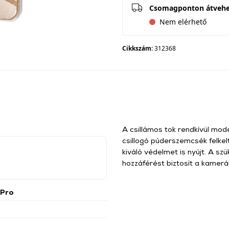
Csomagponton átveh
Nem elérhető
Cikkszám:
312368
A csillámos tok rendkívül mod
csillogó púderszemcsék felkelti
kiváló védelmet is nyújt. A 
hozzáférést biztosít a kamerá
 Pro