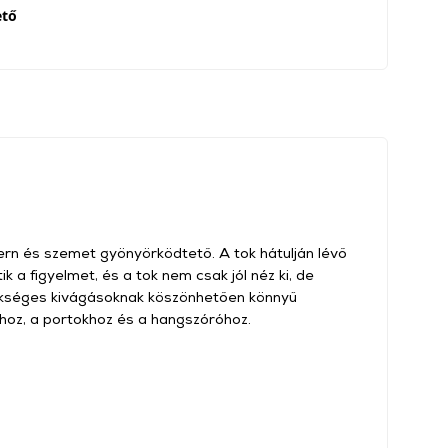
ető
ern és szemet gyönyörködtető. A tok hátulján lévő
k a figyelmet, és a tok nem csak jól néz ki, de
szükséges kivágásoknak köszönhetően könnyű
hoz, a portokhoz és a hangszóróhoz.