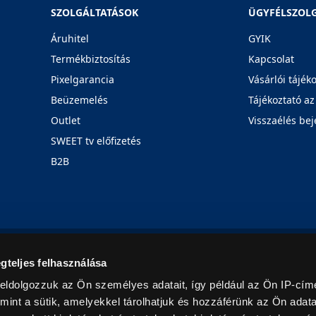
SZOLGÁLTATÁSOK
ÜGYFÉLSZOL
Áruhitel
GYIK
Termékbiztosítás
Kapcsolat
Pixelgarancia
Vásárlói tájék
Beüzemelés
Tájékoztató az
Outlet
Visszaélés bej
SWEET tv előfizetés
B2B
Rólunk
Karrier
Üzleteink
Blog
gteljes felhasználása
eldolgozzuk az Ön személyes adatait, így például az Ön IP-címé
mint a sütik, amelyekkel tárolhatjuk és hozzáférünk az Ön adat