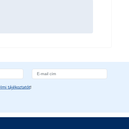
lmi tájékoztatót
!