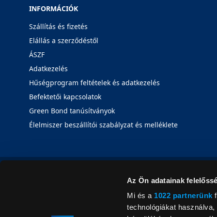
INFORMÁCIÓK
Szállítás és fizetés
Elállás a szerződéstől
ÁSZF
Adatkezelés
Hűségprogram feltételek és adatkezelés
Befektetői kapcsolatok
Green Bond tanúsítványok
Élelmiszer beszállítói szabályzat és melléklete
Az Ön adatainak felelőssé
Mi és a
1022 partnerünk
f
technológiákat használva, 