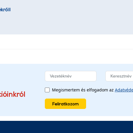
kről!
Megismertem és elfogadom az
Adatvéde
ióinkról
Feliratkozom