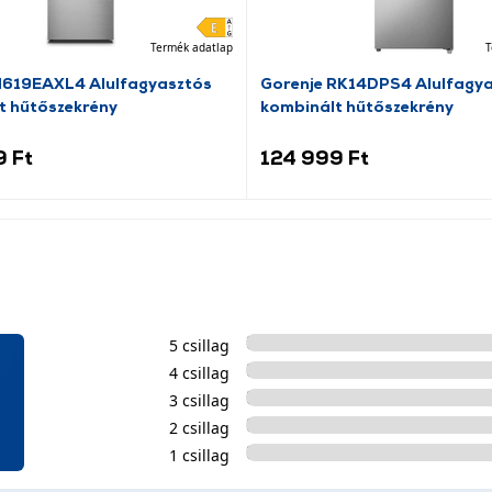
Termék adatlap
T
N619EAXL4 Alulfagyasztós
Gorenje RK14DPS4 Alulfagy
t hűtőszekrény
kombinált hűtőszekrény
9 Ft
124 999 Ft
5 csillag
4 csillag
3 csillag
2 csillag
1 csillag