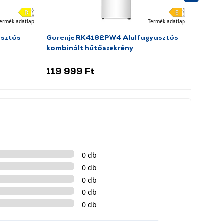
ermék adatlap
Termék adatlap
asztós
Gorenje RK4182PW4 Alulfagyasztós
Dreame
kombinált hűtőszekrény
porsz
119 999 Ft
69 9
0 db
0 db
0 db
0 db
0 db