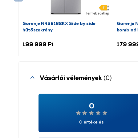
Termék adatlap
Gorenje NRS8182KX Side by side
Gorenje 
hűtőszekrény
kombinál
199 999 Ft
179 99
Vásárlói vélemények
(0)
0
0 értékelés