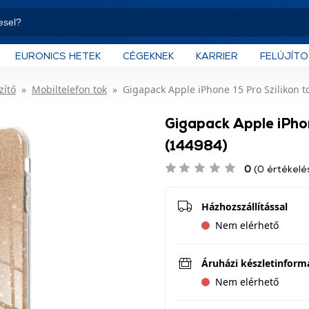
EURONICS HETEK
CÉGEKNEK
KARRIER
FELÚJÍT
zítő
Mobiltelefon tok
Gigapack Apple iPhone 15 Pro Szilikon t
Gigapack Apple iPhon
(144984)
0
(0 értékelé
Házhozszállítással
Nem elérhető
Áruházi készletinform
Nem elérhető