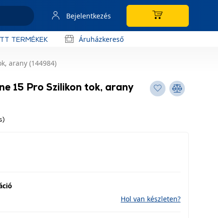
Bejelentkezés
Áruházkereső
OTT TERMÉKEK
ok, arany (144984)
e 15 Pro Szilikon tok, arany
s)
áció
Hol van készleten?