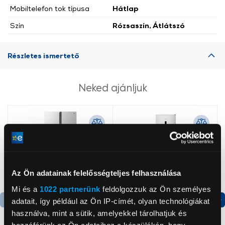
Mobiltelefon tok típusa
Hátlap
Szín
Rózsaszín, Átlátszó
Részletes ismertető
Neked ajánljuk
Az Ön adatainak felelősségteljes felhasználása
Mi és a
1022 partnerünk
feldolgozzuk az Ön személyes
adatait, így például az Ön IP-címét, olyan technológiákat
használva, mint a sütik, amelyekkel tárolhatjuk és
Termék adatlap
Termék adatlap
hozzáférünk az Ön adataihoz a készülékén, hogy