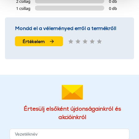
2 csillag
0 db
szolgáltatásaink biztosításához szükségesek. Az oldal
1 csillag
0 db
használatával Ön elfogadja a cookie-k használatát.
További információk:
ÁSZF
és
Adatvédelem
Mondd el a véleményed erről a termékről!
Értékelem
Értesülj elsőként újdonságainkról és
akcióinkról