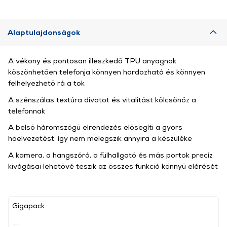
Alaptulajdonságok
A vékony és pontosan illeszkedő TPU anyagnak
köszönhetően telefonja könnyen hordozható és könnyen
felhelyezhető rá a tok
A szénszálas textúra divatot és vitalitást kölcsönöz a
telefonnak
A belső háromszögű elrendezés elősegíti a gyors
hőelvezetést, így nem melegszik annyira a készüléke
A kamera, a hangszóró, a fülhallgató és más portok precíz
kivágásai lehetővé teszik az összes funkció könnyű elérését
Gigapack
, ,