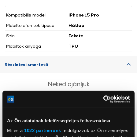
Kompatibilis modell
iPhone 15 Pro
Mobiltelefon tok típusa
Hátlap
Szín
Fekete
Mobiltok anyaga
TPU
Részletes ismertető
Neked ajánljuk
Az Ön adatainak felelősségteljes felhasználása
Mi és a
1022 partnerünk
feldolgozzuk az Ön személyes