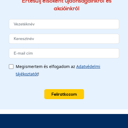
Értesülj elsőként újdonságainkról és
akcióinkról
Megismertem és elfogadom az
Adatvédelmi
tájékoztatót
!
Feliratkozom