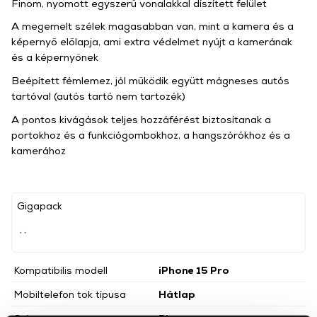
Finom, nyomott egyszerű vonalakkal díszített felület
A megemelt szélek magasabban van, mint a kamera és a
képernyő előlapja, ami extra védelmet nyújt a kamerának
és a képernyőnek
Beépített fémlemez, jól működik együtt mágneses autós
tartóval (autós tartó nem tartozék)
A pontos kivágások teljes hozzáférést biztosítanak a
portokhoz és a funkciógombokhoz, a hangszórókhoz és a
kamerához
Gigapack
, ,
Kompatibilis modell
iPhone 15 Pro
Mobiltelefon tok típusa
Hátlap