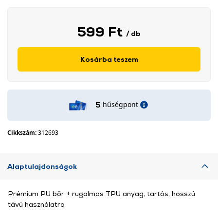
599 Ft
/ db
Kosárba teszem
hűségpont
5
Cikkszám:
312693
Alaptulajdonságok
Prémium PU bőr + rugalmas TPU anyag, tartós, hosszú
távú használatra