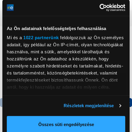
Szín
Piros
Részletes ismertető
Az Ön adatainak felelősségteljes felhasználása
Neked ajánljuk
Mi és a
1022 partnerünk
feldolgozzuk az Ön személyes
adatait, így például az Ön IP-címét, olyan technológiákat
használva, mint a sütik, amelyekkel tárolhatjuk és
hozzáférünk az Ön adataihoz a készülékén, hogy
személyre szabott hirdetéseket és tartalmakat, hirdetés-
és tartalommérést, közönségbetekintéseket, valamint
termékfejlesztéseket biztosíthassunk Önnek. Ön dönt
arról, hogy ki használja az adatait és milyen célra.
Ha engedélyezi, a következőt is meg szeretnénk tenni:
Részletek megjelenítése
Információgyűjtés az Ön földrajzi
Termék adatlap
Termék adatlap
elhelyezkedéséről pár méteres pontossággal
Az Ön készülékén beazonosítása annak konkrét
Összes süti engedélyezése
tulajdonságainak (ujjlenyomat) aktív ellenőrzésével
Gorenje NRS8182KX Side
Gorenje RK4182PW4