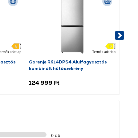
ermék adatlap
Termék adatlap
yasztós
Gorenje RK14DPS4 Alulfagyasztós
Goren
kombinált hűtőszekrény
kombin
124 999 Ft
119 
0 db