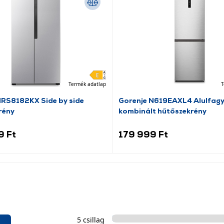
Termék adatlap
T
NRS8182KX Side by side
Gorenje N619EAXL4 Alulfag
rény
kombinált hűtőszekrény
9 Ft
179 999 Ft
5 csillag