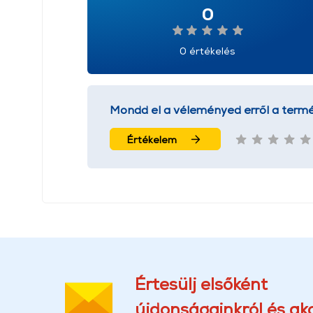
0
0 értékelés
Mondd el a véleményed erről a termé
Értékelem
Értesülj elsőként
újdonságainkról és akc