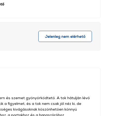
ető
Jelenleg nem elérhető
ern és szemet gyönyörködtető. A tok hátulján lévő
k a figyelmet, és a tok nem csak jól néz ki, de
szükséges kivágásoknak köszönhetően könnyű
hoz, a portokhoz és a hangszóróhoz.