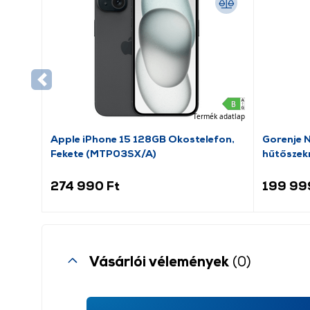
Termék adatlap
Apple iPhone 15 128GB Okostelefon,
Gorenje 
Fekete (MTP03SX/A)
hűtőszek
274 990 Ft
199 99
Vásárlói vélemények
(0)