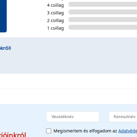
4 csillag
3 csillag
2 csillag
1 csillag
kről!
Megismertem és elfogadom az
Adatvéde
ióinkról