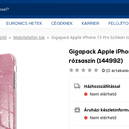
EURONICS HETEK
CÉGEKNEK
KARRIER
FELÚJÍT
zítő
Mobiltelefon tok
Gigapack Apple iPhone 15 Pro Szilikon to
Gigapack Apple iPhon
rózsaszín (144992)
0
(0 értékelé
Házhozszállítással
Nem elérhető
Áruházi készletinform
Nem elérhető