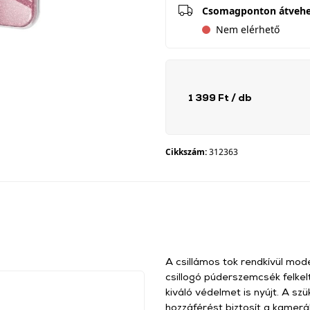
Csomagponton átveh
Nem elérhető
1 399 Ft
/ db
Cikkszám:
312363
A csillámos tok rendkívül mod
csillogó púderszemcsék felkelti
kiváló védelmet is nyújt. A 
hozzáférést biztosít a kamerá