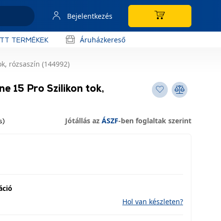
Bejelentkezés
Áruházkereső
OTT TERMÉKEK
k, rózsaszín (144992)
e 15 Pro Szilikon tok,
Jótállás az
ÁSZF
-ben foglaltak szerint
s)
áció
Hol van készleten?