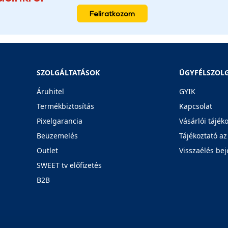
Feliratkozom
SZOLGÁLTATÁSOK
ÜGYFÉLSZOL
Áruhitel
GYIK
Termékbiztosítás
Kapcsolat
Pixelgarancia
Vásárlói tájék
Beüzemelés
Tájékoztató az
Outlet
Visszaélés bej
SWEET tv előfizetés
B2B