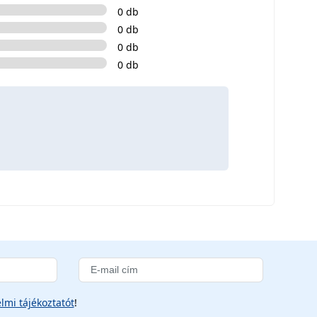
0 db
0 db
0 db
0 db
lmi tájékoztatót
!