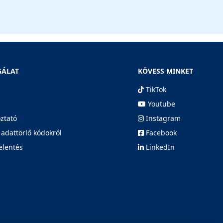
GÁLAT
KÖVESS MINKET
TikTok
Youtube
oztató
Instagram
 adattörlő kódokról
Facebook
elentés
LinkedIn