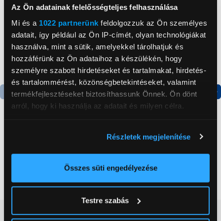
Az Ön adatainak felelősségteljes felhasználása
Mi és a
1022 partnerünk
feldolgozzuk az Ön személyes
adatait, így például az Ön IP-címét, olyan technológiákat
használva, mint a sütik, amelyekkel tárolhatjuk és
hozzáférünk az Ön adataihoz a készülékén, hogy
személyre szabott hirdetéseket és tartalmakat, hirdetés-
és tartalommérést, közönségbetekintéseket, valamint
termékfejlesztéseket biztosíthassunk Önnek. Ön dönt
Termék adatlap
Termék adatlap
arról, hogy ki használja az adatait és milyen célra.
Ha engedélyezi, a következőt is meg szeretnénk tenni:
Részletek megjelenítése
Gorenje NRS8182KX Side
Gorenje N619EAXL4
Információgyűjtés az Ön földrajzi
by side hűtőszekrény
Alulfagyasztós
elhelyezkedéséről pár méteres pontossággal
kombinált hűtőszekrény
Az Ön készülékén beazonosítása annak konkrét
Összes süti engedélyezése
199 999 Ft
179 999 Ft
tulajdonságainak (ujjlenyomat) aktív ellenőrzésével
Tudjon meg többet személyes adatainak feldolgozási
Testre szabás
módjairól és adja meg preferenciáit a
Részletek
Vásárlói vélemények
(0)
pontban
. Bármikor módosíthatja vagy visszavonhatja a