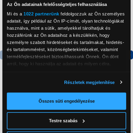
Az Ön adatainak felelősségteljes felhasználása
Mi és a
1022 partnerünk
feldolgozzuk az Ön személyes
adatait, így például az Ön IP-címét, olyan technológiákat
használva, mint a sütik, amelyekkel tárolhatjuk és
hozzáférünk az Ön adataihoz a készülékén, hogy
személyre szabott hirdetéseket és tartalmakat, hirdetés-
és tartalommérést, közönségbetekintéseket, valamint
termékfejlesztéseket biztosíthassunk Önnek. Ön dönt
Termék adatlap
Termék adatlap
arról, hogy ki használja az adatait és milyen célra.
Ha engedélyezi, a következőt is meg szeretnénk tenni:
Részletek megjelenítése
Gorenje NRS8182KX Side
Gorenje N619EAXL4
Információgyűjtés az Ön földrajzi
by side hűtőszekrény
Alulfagyasztós
elhelyezkedéséről pár méteres pontossággal
kombinált hűtőszekrény
Az Ön készülékén beazonosítása annak konkrét
Összes süti engedélyezése
199 999 Ft
179 999 Ft
tulajdonságainak (ujjlenyomat) aktív ellenőrzésével
Tudjon meg többet személyes adatainak feldolgozási
Testre szabás
módjairól és adja meg preferenciáit a
Részletek
Vásárlói vélemények
(0)
pontban
. Bármikor módosíthatja vagy visszavonhatja a