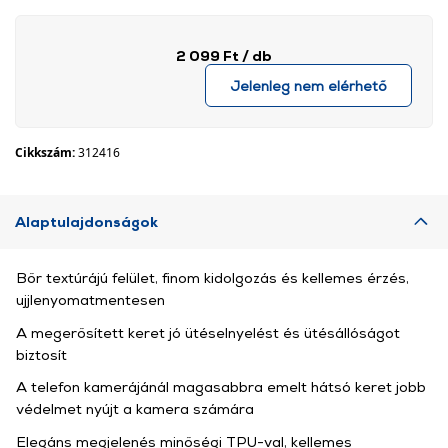
2 099 Ft
/ db
Jelenleg nem elérhető
Cikkszám:
312416
Alaptulajdonságok
Bőr textúrájú felület, finom kidolgozás és kellemes érzés,
ujjlenyomatmentesen
A megerősített keret jó ütéselnyelést és ütésállóságot
biztosít
A telefon kamerájánál magasabbra emelt hátsó keret jobb
védelmet nyújt a kamera számára
Elegáns megjelenés minőségi TPU-val, kellemes