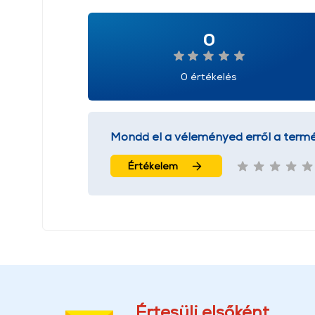
0
0 értékelés
Mondd el a véleményed erről a termé
Értékelem
Értesülj elsőként