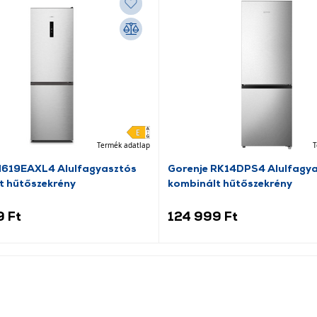
Termék adatlap
T
N619EAXL4 Alulfagyasztós
Gorenje RK14DPS4 Alulfagy
t hűtőszekrény
kombinált hűtőszekrény
9 Ft
124 999 Ft