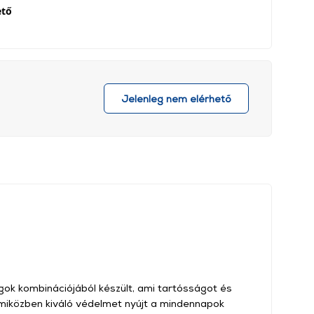
ető
Jelenleg nem elérhető
agok kombinációjából készült, ami tartósságot és
 miközben kiváló védelmet nyújt a mindennapok