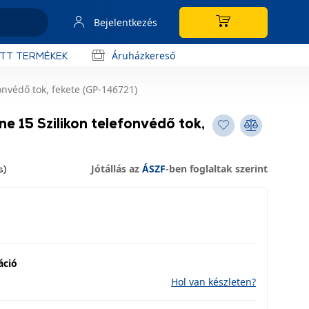
Bejelentkezés
Áruházkereső
OTT TERMÉKEK
onvédő tok, fekete (GP-146721)
e 15 Szilikon telefonvédő tok,
Jótállás az
ÁSZF
-ben foglaltak szerint
s)
áció
Hol van készleten?