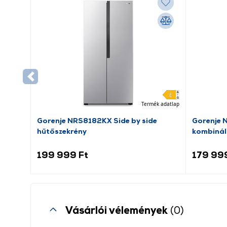
Termék adatlap
Gorenje NRS8182KX Side by side
Gorenje 
hűtőszekrény
kombinál
199 999 Ft
179 99
Vásárlói vélemények
(0)