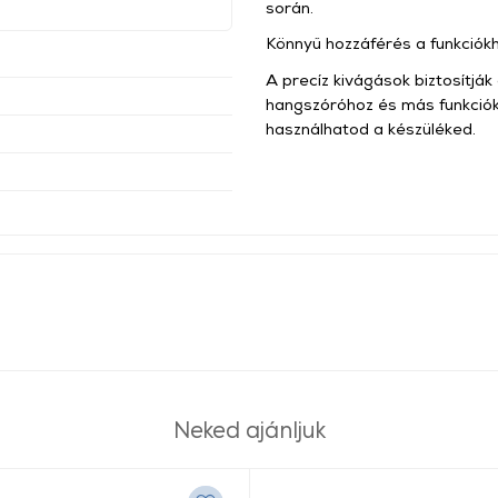
során.
Könnyű hozzáférés a funkciók
A precíz kivágások biztosítják
hangszóróhoz és más funkciókho
használhatod a készüléked.
Neked ajánljuk