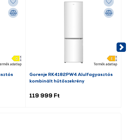
ermék adatlap
Termék adatlap
asztós
Gorenje RK4182PW4 Alulfagyasztós
Dreame
kombinált hűtőszekrény
porsz
119 999 Ft
69 9