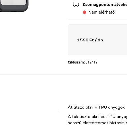
Csomagponton átveh
Nem elérhető
1 599 Ft
/ db
Cikkszám:
312419
Átlátszó akril + TPU anyagok
A tok tiszta akril és TPU any
hosszú élettartamot biztosít,