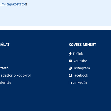
lmi tájékoztatót
!
GÁLAT
KÖVESS MINKET
TikTok
Youtube
oztató
Instagram
 adattörlő kódokról
Facebook
elentés
LinkedIn