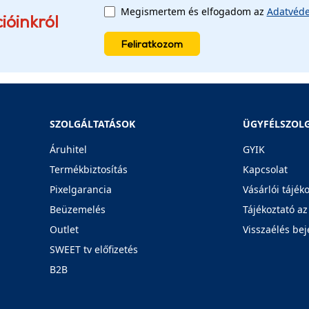
Megismertem és elfogadom az
Adatvéde
ióinkról
Feliratkozom
SZOLGÁLTATÁSOK
ÜGYFÉLSZOL
Áruhitel
GYIK
Termékbiztosítás
Kapcsolat
Pixelgarancia
Vásárlói tájék
Beüzemelés
Tájékoztató az
Outlet
Visszaélés bej
SWEET tv előfizetés
B2B