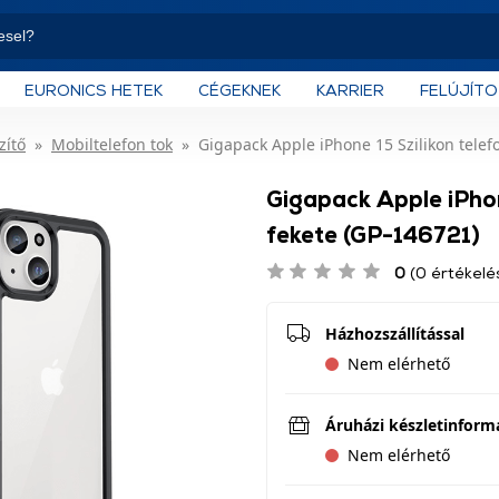
EURONICS HETEK
CÉGEKNEK
KARRIER
FELÚJÍT
zítő
Mobiltelefon tok
Gigapack Apple iPhone 15 Szilikon telef
Gigapack Apple iPhon
fekete (GP-146721)
0
(0 értékelé
Házhozszállítással
Nem elérhető
Áruházi készletinform
Nem elérhető