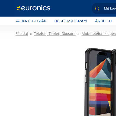
KATEGÓRIÁK
HŰSÉGPROGRAM
ÁRUHITEL
Főoldal
Telefon, Tablet, Okosóra
Mobiltelefon kiegés