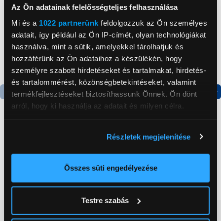
Az Ön adatainak felelősségteljes felhasználása
Mi és a
1022 partnerünk
feldolgozzuk az Ön személyes
adatait, így például az Ön IP-címét, olyan technológiákat
használva, mint a sütik, amelyekkel tárolhatjuk és
hozzáférünk az Ön adataihoz a készülékén, hogy
személyre szabott hirdetéseket és tartalmakat, hirdetés-
és tartalommérést, közönségbetekintéseket, valamint
termékfejlesztéseket biztosíthassunk Önnek. Ön dönt
Termék adatlap
Termék adatlap
arról, hogy ki használja az adatait és milyen célra.
Ha engedélyezi, a következőt is meg szeretnénk tenni:
Részletek megjelenítése
Apple iPhone 15 128GB
Candy CHASD4385EWC
Információgyűjtés az Ön földrajzi
Okostelefon, Fekete
Egyajtós hűtőszekrény
elhelyezkedéséről pár méteres pontossággal
(MTP03SX/A)
Az Ön készülékén beazonosítása annak konkrét
Összes süti engedélyezése
274 990 Ft
59 999 Ft
tulajdonságainak (ujjlenyomat) aktív ellenőrzésével
Tudjon meg többet személyes adatainak feldolgozási
Testre szabás
módjairól és adja meg preferenciáit a
Részletek
Vásárlói vélemények
(0)
pontban
. Bármikor módosíthatja vagy visszavonhatja a