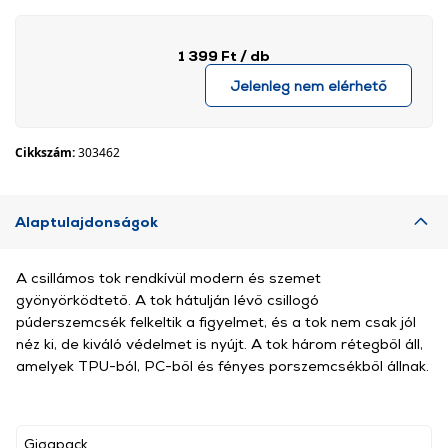
1 399 Ft
/ db
Jelenleg nem elérhető
Cikkszám:
303462
Alaptulajdonságok
A csillámos tok rendkívül modern és szemet
gyönyörködtető. A tok hátulján lévő csillogó
púderszemcsék felkeltik a figyelmet, és a tok nem csak jól
néz ki, de kiváló védelmet is nyújt. A tok három rétegből áll,
amelyek TPU-ból, PC-ből és fényes porszemcsékből állnak.
Gigapack