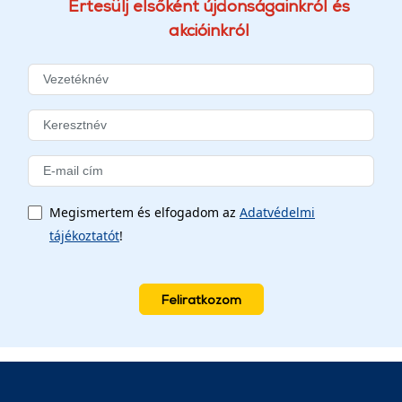
Értesülj elsőként újdonságainkról és
akcióinkról
Megismertem és elfogadom az
Adatvédelmi
tájékoztatót
!
Feliratkozom