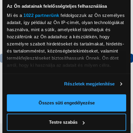
Az Ön adatainak felelősségteljes felhasználása
Mi és a
1022 partnerünk
feldolgozzuk az Ön személyes
adatait, így például az Ön IP-címét, olyan technológiákat
használva, mint a sütik, amelyekkel tárolhatjuk és
hozzáférünk az Ön adataihoz a készülékén, hogy
személyre szabott hirdetéseket és tartalmakat, hirdetés-
és tartalommérést, közönségbetekintéseket, valamint
termékfejlesztéseket biztosíthassunk Önnek. Ön dönt
arról, hogy ki használja az adatait és milyen célra.
Termék adatlap
Termék adatlap
Ha engedélyezi, a következőt is meg szeretnénk tenni:
Részletek megjelenítése
Gorenje NRS8182KX Side
Gorenje N619EAXL4
Információgyűjtés az Ön földrajzi
by side hűtőszekrény
Alulfagyasztós
elhelyezkedéséről pár méteres pontossággal
kombinált hűtőszekrény
Az Ön készülékén beazonosítása annak konkrét
Összes süti engedélyezése
199 999 Ft
179 999 Ft
tulajdonságainak (ujjlenyomat) aktív ellenőrzésével
Tudjon meg többet személyes adatainak feldolgozási
Testre szabás
módjairól és adja meg preferenciáit a
Részletek
Vásárlói vélemények
(0)
pontban
. Bármikor módosíthatja vagy visszavonhatja a