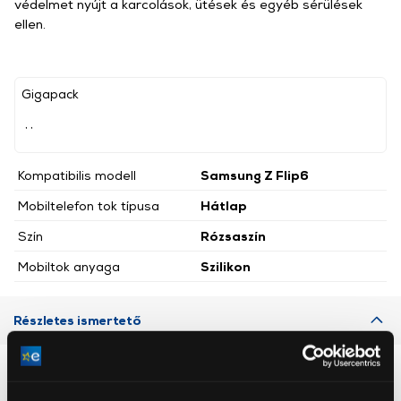
védelmet nyújt a karcolások, ütések és egyéb sérülések
ellen.
Gigapack
, ,
Kompatibilis modell
Samsung Z Flip6
Mobiltelefon tok típusa
Hátlap
Szín
Rózsaszín
Mobiltok anyaga
Szilikon
Részletes ismertető
Neked ajánljuk