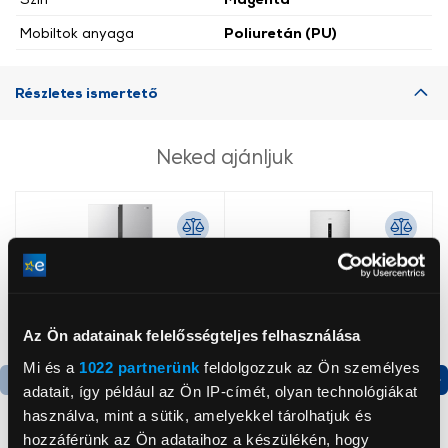
Mobiltok anyaga
Poliuretán (PU)
Részletes ismertető
Neked ajánljuk
Az Ön adatainak felelősségteljes felhasználása
Mi és a
1022 partnerünk
feldolgozzuk az Ön személyes
adatait, így például az Ön IP-címét, olyan technológiákat
Termék adatlap
Termék adatlap
használva, mint a sütik, amelyekkel tárolhatjuk és
hozzáférünk az Ön adataihoz a készülékén, hogy