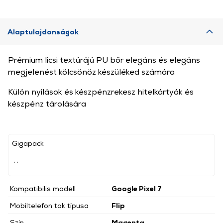
Alaptulajdonságok
Prémium licsi textúrájú PU bőr elegáns és elegáns
megjelenést kölcsönöz készüléked számára
Külön nyílások és készpénzrekesz hitelkártyák és
készpénz tárolására
Gigapack
, ,
Kompatibilis modell
Google Pixel 7
Mobiltelefon tok típusa
Flip
Szín
Magenta