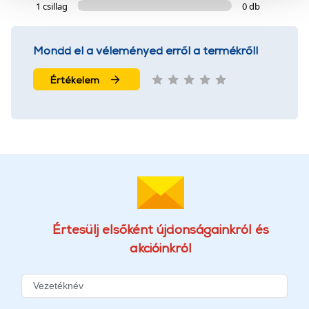
szolgáltatásaink biztosításához szükségesek. Az oldal
1 csillag
0 db
használatával Ön elfogadja a cookie-k használatát.
További információk:
ÁSZF
és
Adatvédelem
Mondd el a véleményed erről a termékről!
Értékelem
Értesülj elsőként újdonságainkról és
akcióinkról