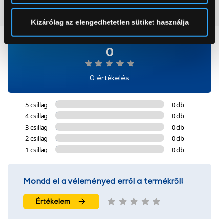
pontban
. Bármikor módosíthatja vagy visszavonhatja a
Vásárlói vélemények
(0)
Sütinyilatkozathoz való hozzájárulását.
Kizárólag az elengedhetetlen sütiket használja
Az Eunonics.hu webáruházunk ún. süti vagy cookie file-
0
okat használ, melyeket az Ön gépén tárol a rendszer. A
cookie-k személyazonosítására nem alkalmasak,
szolgáltatásaink biztosításához szükségesek. Az oldal
0 értékelés
használatával Ön elfogadja a cookie-k használatát.
További információk:
ÁSZF
és
Adatvédelem
5 csillag
0 db
4 csillag
0 db
3 csillag
0 db
2 csillag
0 db
1 csillag
0 db
Mondd el a véleményed erről a termékről!
Értékelem