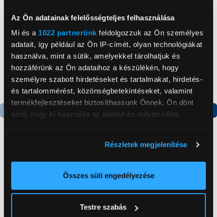
Neked ajánljuk
Az Ön adatainak felelősségteljes felhasználása
Mi és a
1022 partnerünk
feldolgozzuk az Ön személyes
adatait, így például az Ön IP-címét, olyan technológiákat
használva, mint a sütik, amelyekkel tárolhatjuk és
hozzáférünk az Ön adataihoz a készülékén, hogy
személyre szabott hirdetéseket és tartalmakat, hirdetés-
és tartalommérést, közönségbetekintéseket, valamint
termékfejlesztéseket biztosíthassunk Önnek. Ön dönt
arról, hogy ki használja az adatait és milyen célra.
Termék adatlap
Termék adatlap
Ha engedélyezi, a következőt is meg szeretnénk tenni:
Részletek megjelenítése
Információgyűjtés az Ön földrajzi
Gorenje NRS8182KX Side
Gorenje N619EAXL4
elhelyezkedéséről pár méteres pontossággal
by side hűtőszekrény
Alulfagyasztós
Az Ön készülékén beazonosítása annak konkrét
Összes süti engedélyezése
kombinált hűtőszekrény
tulajdonságainak (ujjlenyomat) aktív ellenőrzésével
199 999 Ft
179 999 Ft
Tudjon meg többet személyes adatainak feldolgozási
Testre szabás
módjairól és adja meg preferenciáit a
Részletek