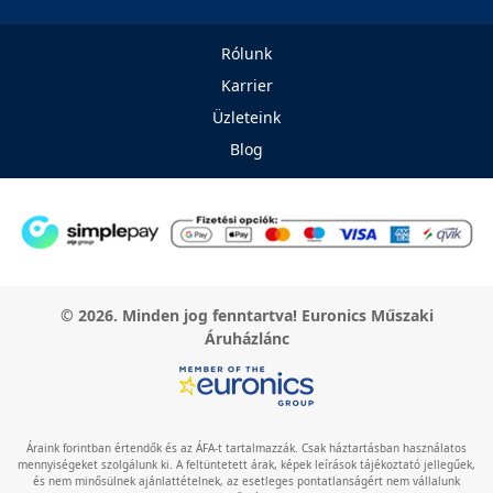
Rólunk
Karrier
Üzleteink
Blog
© 2026. Minden jog fenntartva! Euronics Műszaki
Áruházlánc
Áraink forintban értendők és az ÁFA-t tartalmazzák. Csak háztartásban használatos
mennyiségeket szolgálunk ki. A feltüntetett árak, képek leírások tájékoztató jellegűek,
és nem minősülnek ajánlattételnek, az esetleges pontatlanságért nem vállalunk