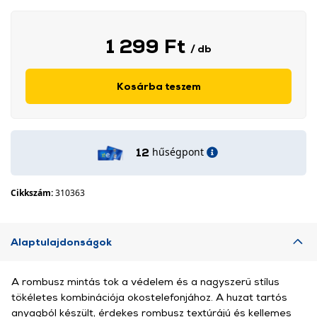
1 299 Ft
/ db
Kosárba teszem
hűségpont
12
Cikkszám:
310363
Alaptulajdonságok
A rombusz mintás tok a védelem és a nagyszerű stílus
tökéletes kombinációja okostelefonjához. A huzat tartós
anyagból készült, érdekes rombusz textúrájú és kellemes