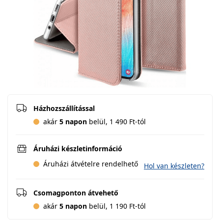
Házhozszállítással
akár
5 napon
belül, 1 490 Ft-tól
Áruházi készletinformáció
Áruházi átvételre rendelhető
Hol van készleten?
Csomagponton átvehető
akár
5 napon
belül, 1 190 Ft-tól