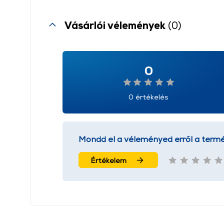
Vásárlói vélemények
(0)
0
0 értékelés
Mondd el a véleményed erről a termé
Értékelem