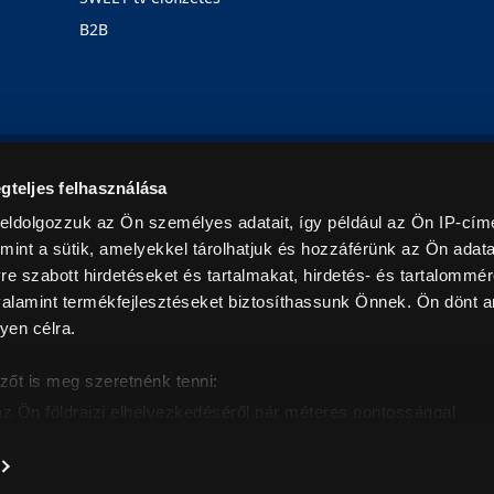
B2B
Rólunk
Karrier
Üzleteink
Blog
gteljes felhasználása
eldolgozzuk az Ön személyes adatait, így például az Ön IP-címé
mint a sütik, amelyekkel tárolhatjuk és hozzáférünk az Ön adat
e szabott hirdetéseket és tartalmakat, hirdetés- és tartalommér
alamint termékfejlesztéseket biztosíthassunk Önnek. Ön dönt ar
yen célra.
© 2026. Minden jog fenntartva! Euronics Műszaki Áruházlánc
zőt is meg szeretnénk tenni:
az Ön földrajzi elhelyezkedéséről pár méteres pontossággal
eazonosítása annak konkrét tulajdonságainak (ujjlenyomat) akt
intban értendők és az ÁFA-t tartalmazzák. Csak háztartásban használatos mennyiségeket szolg
árak, képek leírások tájékoztató jellegűek, és nem minősülnek ajánlattételnek, az esetleges p
nem vállalunk felelősséget.