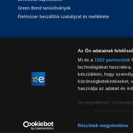
Green Bond tanúsítványok
Élelmiszer beszállítói szabályzat és melléklete
Az Ön adatainak felelőssé
Mi és a
1022 partnerünk
f
technológiákat használva, 
készülékén, hogy személyr
közönségbetekintéseket, v
használja az adatait és mil
Ha engedélyezi, a követke
Információgyűjtés 
Az Ön készülékén b
Áraink for
ellenőrzésével
Részletek megjelenítése
feltüntetett 