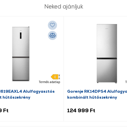
Neked ajánljuk
Termék adatlap
T
N619EAXL4 Alulfagyasztós
Gorenje RK14DPS4 Alulfagy
t hűtőszekrény
kombinált hűtőszekrény
9 Ft
124 999 Ft