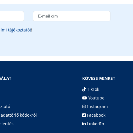
lmi tájékoztatót
!
GÁLAT
KÖVESS MINKET
TikTok
Youtube
oztató
Instagram
 adattörlő kódokról
Facebook
elentés
LinkedIn