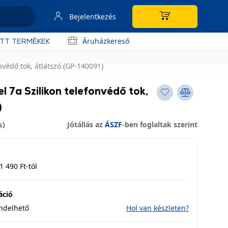
Bejelentkezés
Áruházkereső
OTT TERMÉKEK
nvédő tok, átlátszó (GP-140091)
l 7a Szilikon telefonvédő tok,
)
Jótállás az
ÁSZF
-ben foglaltak szerint
s)
1 490 Ft-tól
áció
endelhető
Hol van készleten?