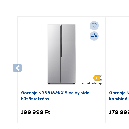
Termék adatlap
Gorenje NRS8182KX Side by side
Gorenje 
hűtőszekrény
kombinál
199 999 Ft
179 99