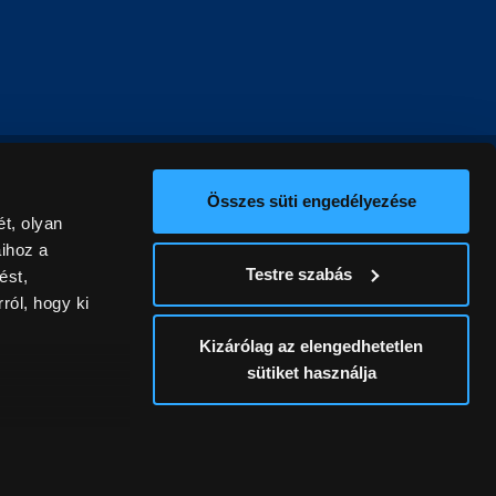
Összes süti engedélyezése
t, olyan
aihoz a
Testre szabás
ést,
ról, hogy ki
Kizárólag az elengedhetetlen
sütiket használja
ív
álunk ki. A
ontatlanságért