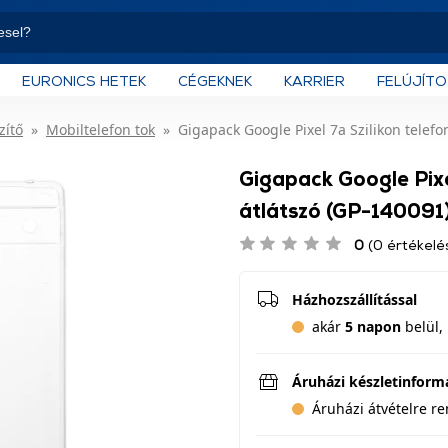
EURONICS HETEK
CÉGEKNEK
KARRIER
FELÚJÍT
zítő
Mobiltelefon tok
Gigapack Google Pixel 7a Szilikon telefo
Gigapack Google Pixe
átlátszó (GP-140091
0
(0 értékelé
Házhozszállítással
akár
5 napon
belül, 
Áruházi készletinform
Áruházi átvételre r