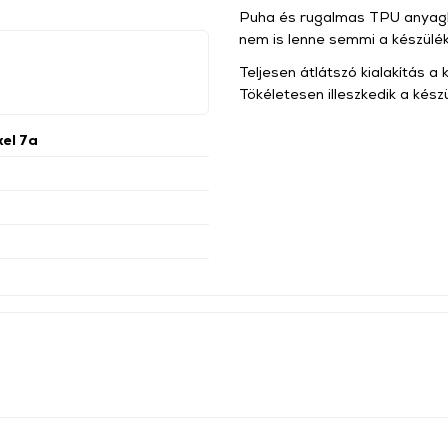
Puha és rugalmas TPU anyagból
nem is lenne semmi a készülé
Teljesen átlátszó kialakítás 
Tökéletesen illeszkedik a kész
xel 7a