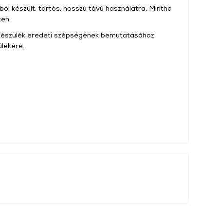
 készült, tartós, hosszú távú használatra. Mintha
ken.
a készülék eredeti szépségének bemutatásához.
ülékére.