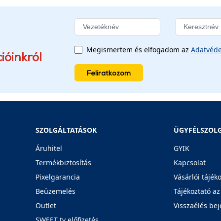
Megismertem és elfogadom az
Adatvéde
ióinkról
Feliratkozom
SZOLGÁLTATÁSOK
ÜGYFÉLSZOL
Áruhitel
GYIK
Termékbiztosítás
Kapcsolat
Pixelgarancia
Vásárlói tájék
Beüzemelés
Tájékoztató az
Outlet
Visszaélés bej
SWEET tv előfizetés