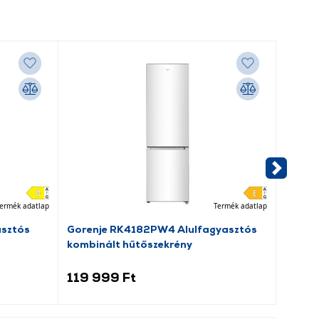
ermék adatlap
Termék adatlap
asztós
Gorenje RK4182PW4 Alulfagyasztós
Dreame
kombinált hűtőszekrény
porsz
119 999 Ft
69 9