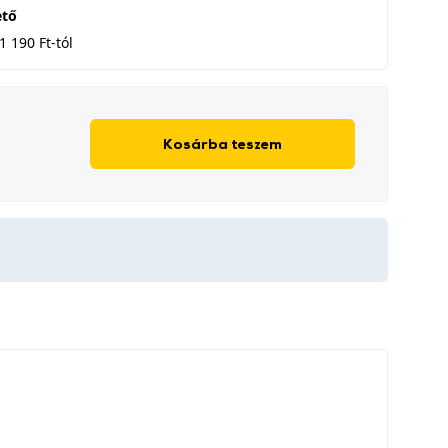
ető
1 190 Ft-tól
Kosárba teszem