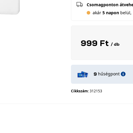
Csomagponton átveh
akár
5 napon
belül, 
999 Ft
/ db
hűségpont
9
Cikkszám:
312153