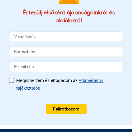
Értesülj elsőként újdonságainkról és
akcióinkról
Megismertem és elfogadom az
Adatvédelmi
tájékoztatót
!
Feliratkozom