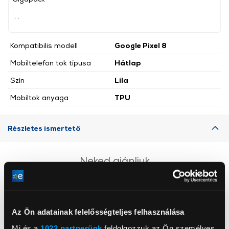
, ,
Kompatibilis modell
Google Pixel 8
Mobiltelefon tok típusa
Hátlap
Szín
Lila
Mobiltok anyaga
TPU
Részletes ismertető
Neked ajánljuk
Az Ön adatainak felelősségteljes felhasználása
Mi és a
1022 partnerünk
feldolgozzuk az Ön személyes