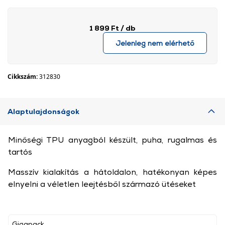
1 899 Ft
/ db
Jelenleg nem elérhető
Cikkszám:
312830
Alaptulajdonságok
Minőségi TPU anyagból készült, puha, rugalmas és
tartós
Masszív kialakítás a hátoldalon, hatékonyan képes
elnyelni a véletlen leejtésből származó ütéseket
Gigapack