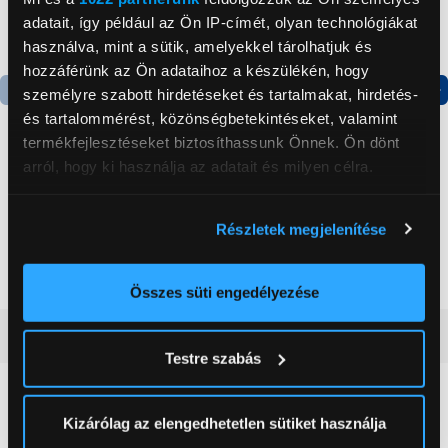
adatait, így például az Ön IP-címét, olyan technológiákat
használva, mint a sütik, amelyekkel tárolhatjuk és
hozzáférünk az Ön adataihoz a készülékén, hogy
személyre szabott hirdetéseket és tartalmakat, hirdetés-
Termék adatlap
Termék adatlap
és tartalommérést, közönségbetekintéseket, valamint
termékfejlesztéseket biztosíthassunk Önnek. Ön dönt
arról, hogy ki használja az adatait és milyen célra.
Gorenje NRS8182KX Side
Gorenje N619EAXL4
by side hűtőszekrény
Alulfagyasztós
Ha engedélyezi, a következőt is meg szeretnénk tenni:
kombinált hűtőszekrény
Részletek megjelenítése
Információgyűjtés az Ön földrajzi
199 999 Ft
179 999 Ft
elhelyezkedéséről pár méteres pontossággal
Az Ön készülékén beazonosítása annak konkrét
Összes süti engedélyezése
tulajdonságainak (ujjlenyomat) aktív ellenőrzésével
Vásárlói vélemények
(0)
Tudjon meg többet személyes adatainak feldolgozási
Testre szabás
módjairól és adja meg preferenciáit a
Részletek
pontban
. Bármikor módosíthatja vagy visszavonhatja a
0
Sütinyilatkozathoz való hozzájárulását.
Kizárólag az elengedhetetlen sütiket használja