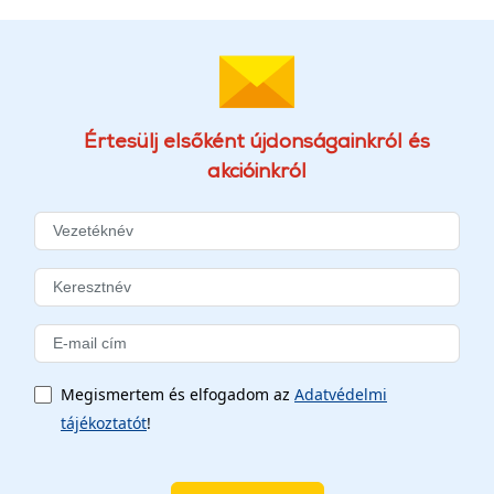
Értesülj elsőként újdonságainkról és
akcióinkról
Megismertem és elfogadom az
Adatvédelmi
tájékoztatót
!