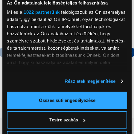
Az Ön adatainak felelősségteljes felhasználása
Mi és a
1022 partnerünk
feldolgozzuk az Ön személyes
adatait, így például az Ön IP-címét, olyan technológiákat
használva, mint a sütik, amelyekkel tárolhatjuk és
hozzáférünk az Ön adataihoz a készülékén, hogy
személyre szabott hirdetéseket és tartalmakat, hirdetés-
és tartalommérést, közönségbetekintéseket, valamint
termékfejlesztéseket biztosíthassunk Önnek. Ön dönt
Termék adatlap
Termék adatlap
arról, hogy ki használja az adatait és milyen célra.
Ha engedélyezi, a következőt is meg szeretnénk tenni:
Gorenje NRS8182KX Side
Gorenje N619EAXL4
Részletek megjelenítése
Információgyűjtés az Ön földrajzi
by side hűtőszekrény
Alulfagyasztós
elhelyezkedéséről pár méteres pontossággal
kombinált hűtőszekrény
Az Ön készülékén beazonosítása annak konkrét
Összes süti engedélyezése
199 999 Ft
179 999 Ft
tulajdonságainak (ujjlenyomat) aktív ellenőrzésével
Tudjon meg többet személyes adatainak feldolgozási
Testre szabás
módjairól és adja meg preferenciáit a
Részletek
Vásárlói vélemények
(0)
pontban
. Bármikor módosíthatja vagy visszavonhatja a