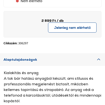
Nem elérhető
2 899 Ft
/ db
Jelenleg nem elérhető
Cikkszám:
306297
Alaptulajdonságok
Kialakítás és anyag:
A tok bőr hatású anyagból készült, ami stílusos és
professzionális megjelenést biztosít, miközben
kellemes tapintású és strapabíró. Az anyag védi a
telefonod a karcolásoktól, ütődésektől és mindennapi
kopástól.