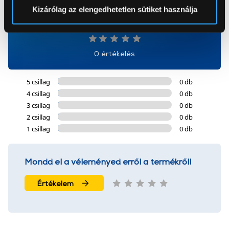
Sütinyilatkozathoz való hozzájárulását.
Kizárólag az elengedhetetlen sütiket használja
0
Az Eunonics.hu webáruházunk ún. süti vagy cookie file-
okat használ, melyeket az Ön gépén tárol a rendszer. A
cookie-k személyazonosítására nem alkalmasak,
0 értékelés
szolgáltatásaink biztosításához szükségesek. Az oldal
használatával Ön elfogadja a cookie-k használatát.
5 csillag
0 db
További információk:
ÁSZF
és
Adatvédelem
4 csillag
0 db
3 csillag
0 db
2 csillag
0 db
1 csillag
0 db
Mondd el a véleményed erről a termékről!
Értékelem