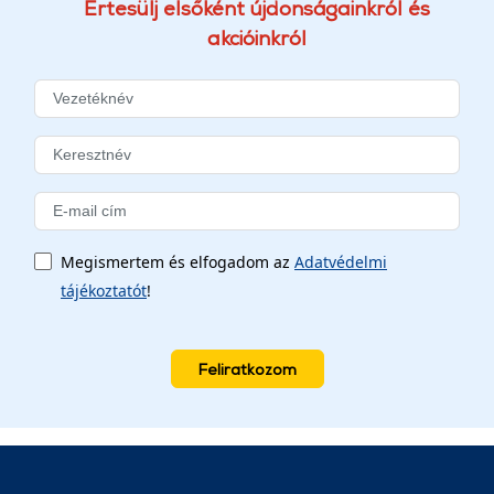
Értesülj elsőként újdonságainkról és
akcióinkról
Megismertem és elfogadom az
Adatvédelmi
tájékoztatót
!
Feliratkozom