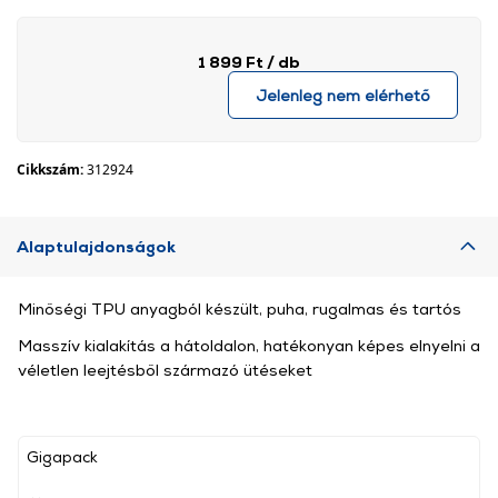
1 899 Ft
/ db
Jelenleg nem elérhető
Cikkszám:
312924
Alaptulajdonságok
Minőségi TPU anyagból készült, puha, rugalmas és tartós
Masszív kialakítás a hátoldalon, hatékonyan képes elnyelni a
véletlen leejtésből származó ütéseket
Gigapack
, ,