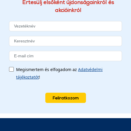
Értesülj elsőként újdonságainkról és
akcióinkról
Megismertem és elfogadom az
Adatvédelmi
tájékoztatót
!
Feliratkozom