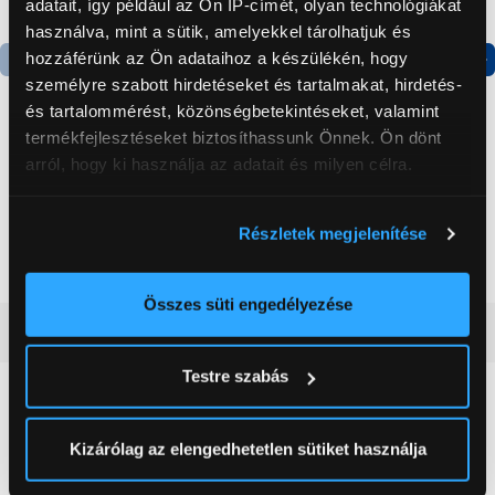
adatait, így például az Ön IP-címét, olyan technológiákat
használva, mint a sütik, amelyekkel tárolhatjuk és
hozzáférünk az Ön adataihoz a készülékén, hogy
személyre szabott hirdetéseket és tartalmakat, hirdetés-
Termék adatlap
Termék adatlap
és tartalommérést, közönségbetekintéseket, valamint
termékfejlesztéseket biztosíthassunk Önnek. Ön dönt
arról, hogy ki használja az adatait és milyen célra.
Gorenje NRS8182KX Side
Gorenje N619EAXL4
by side hűtőszekrény
Alulfagyasztós
kombinált hűtőszekrény
Ha engedélyezi, a következőt is meg szeretnénk tenni:
Részletek megjelenítése
199 999 Ft
179 999 Ft
Információgyűjtés az Ön földrajzi
elhelyezkedéséről pár méteres pontossággal
Az Ön készülékén beazonosítása annak konkrét
Összes süti engedélyezése
tulajdonságainak (ujjlenyomat) aktív ellenőrzésével
Vásárlói vélemények
(0)
Tudjon meg többet személyes adatainak feldolgozási
Testre szabás
módjairól és adja meg preferenciáit a
Részletek
pontban
. Bármikor módosíthatja vagy visszavonhatja a
0
Sütinyilatkozathoz való hozzájárulását.
Kizárólag az elengedhetetlen sütiket használja
0 értékelés
Az Eunonics.hu webáruházunk ún. süti vagy cookie file-