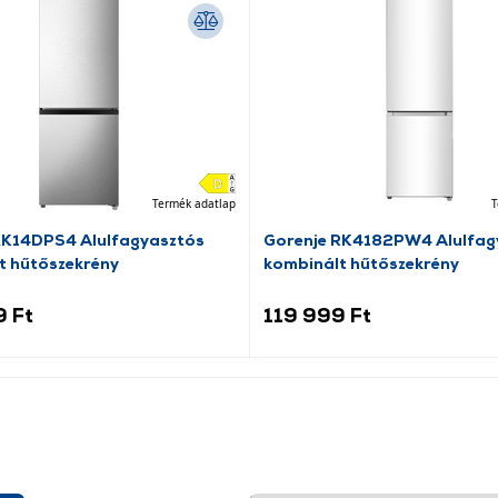
Termék adatlap
T
RK14DPS4 Alulfagyasztós
Gorenje RK4182PW4 Alulfag
t hűtőszekrény
kombinált hűtőszekrény
9 Ft
119 999 Ft