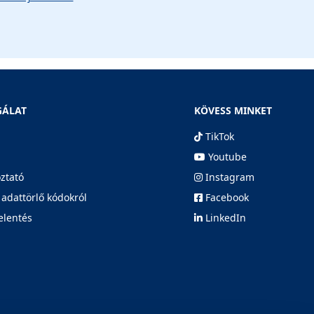
GÁLAT
KÖVESS MINKET
TikTok
Youtube
oztató
Instagram
 adattörlő kódokról
Facebook
elentés
LinkedIn