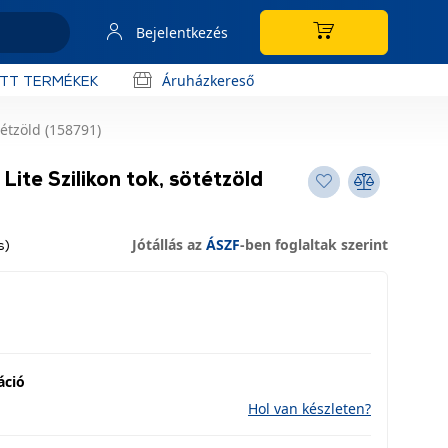
Bejelentkezés
Áruházkereső
OTT TERMÉKEK
tétzöld (158791)
ite Szilikon tok, sötétzöld
Jótállás az
ÁSZF
-ben foglaltak szerint
s)
áció
Hol van készleten?