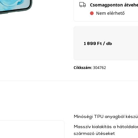
Csomagponton átveh
Nem elérhető
1 899 Ft
/ db
Cikkszám:
304762
Minőségi TPU anyagból készül
Masszív kialakítás a hátoldalo
származó ütéseket