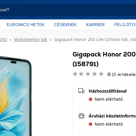
EURONICS HETEK
CÉGEKNEK
KARRIER
FELÚJÍT
zítő
Mobiltelefon tok
Gigapack Honor 200 Lite Szilikon tok, sö
Gigapack Honor 200 L
(158791)
0
(0 értékelé
Házhozszállítással
Nem elérhető
Áruházi készletinform
Nem elérhető