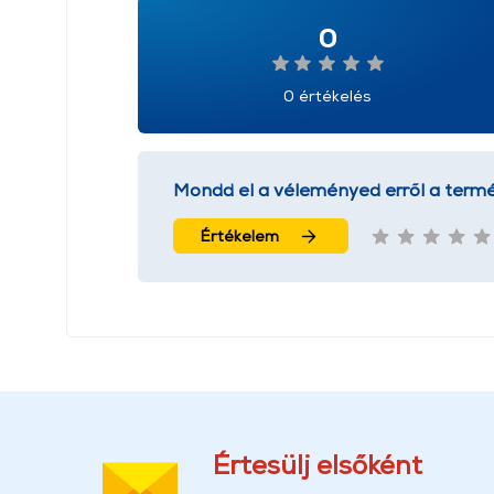
0
0 értékelés
Mondd el a véleményed erről a termé
Értékelem
Értesülj elsőként