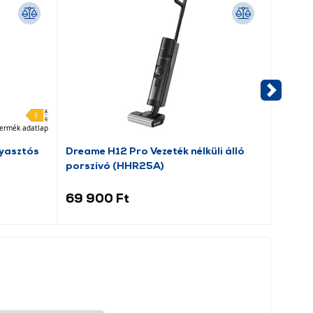
ermék adatlap
yasztós
Dreame H12 Pro Vezeték nélküli álló
Candy
porszívó (HHR25A)
hűtős
69 900 Ft
59 9