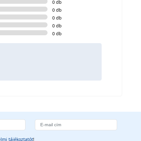
0 db
0 db
0 db
0 db
0 db
lmi tájékoztatót
!