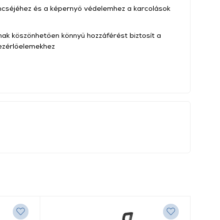
ncséjéhez és a képernyő védelemhez a karcolások
nak köszönhetően könnyű hozzáférést biztosít a
vezérlőelemekhez