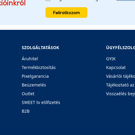
ióinkról
Feliratkozom
SZOLGÁLTATÁSOK
ÜGYFÉLSZOL
Áruhitel
GYIK
Termékbiztosítás
Kapcsolat
Pixelgarancia
Vásárlói tájék
Beüzemelés
Tájékoztató az
Outlet
Visszaélés bej
SWEET tv előfizetés
B2B