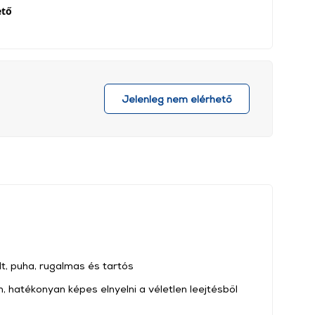
ető
Jelenleg nem elérhető
t, puha, rugalmas és tartós
n, hatékonyan képes elnyelni a véletlen leejtésből